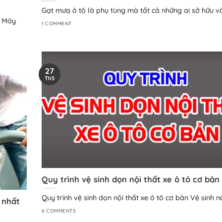
Gạt mưa ô tô là phụ tùng mà tất cả những ai sở hữu v
u Máy
1 COMMENT
27
Th5
Quy trình vệ sinh dọn nội thất xe ô tô cơ bản 
Quy trình vệ sinh dọn nội thất xe ô tô cơ bản Vệ sinh n
 nhất
6 COMMENTS