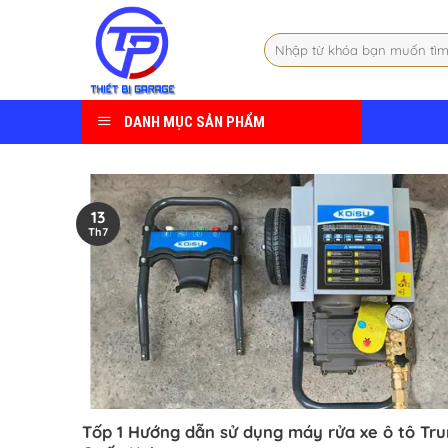
Skip
to
Tìm
content
kiếm:
DANH MỤC SẢN PHẨM
13
Th7
Tốp 1 Hướng dẫn sử dụng máy rửa xe ô tô Tr