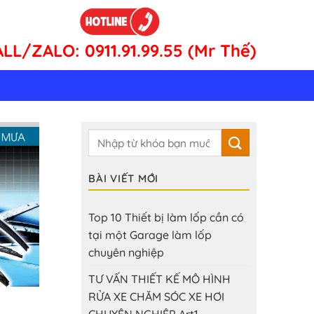
ALL/ZALO:
0911.91.99.55 (Mr Thế)
BÀI VIẾT MỚI
Top 10 Thiết bị làm lốp cần có
tại một Garage làm lốp
chuyên nghiệp
TƯ VẤN THIẾT KẾ MÔ HÌNH
RỬA XE CHĂM SÓC XE HƠI