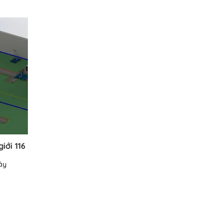
iới 116
ây