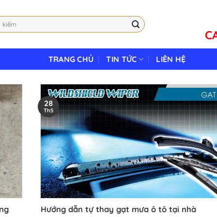
C
TRANG CHỦ
TIN TỨC
LIÊN HỆ
28
Th5
ung
Hướng dẫn tự thay gạt mưa ô tô tại nhà