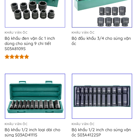
KHẨU VẶN ỐC
KHẨU VẶN ỐC
Bộ khẩu đen vặn ốc 1 inch
Bộ đầu khẩu 3/4 cho súng vặn
dùng cho súng 9 chi tiết
ốc
S03A8109S
Được xếp
hạng
5.00
5 sao
KHẨU VẶN ỐC
KHẨU VẶN ỐC
Bộ khẩu 1/2 inch loại dài cho
Bộ khẩu 1/2 inch cho súng vặn
súng S03AD4111S
ốc S03A4122SP