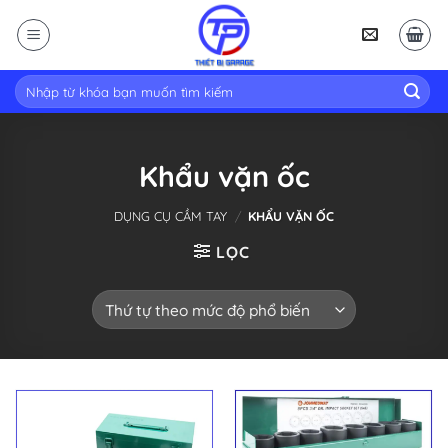
Skip
to
content
Tìm
kiếm:
Khẩu vặn ốc
DỤNG CỤ CẦM TAY
/
KHẨU VẶN ỐC
LỌC