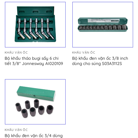
5 sao
KHẨU VẶN ỐC
KHẨU VẶN ỐC
Bộ khẩu tháo bugi sấy 6 chi
Bộ khẩu đen vặn ốc 3/8 inch
tiết 3/8″ Jonnesway AI020109
dùng cho súng S03A3112S
KHẨU VẶN ỐC
Bộ khẩu đen vặn ốc 3/4 dùng