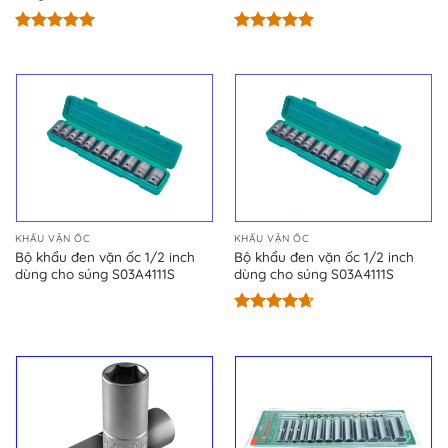
Được xếp
Được xếp
hạng
5.00
hạng
5.00
5 sao
5 sao
KHẨU VẶN ỐC
KHẨU VẶN ỐC
Bộ khẩu đen vặn ốc 1/2 inch
Bộ khẩu đen vặn ốc 1/2 inch
dùng cho súng S03A4111S
dùng cho súng S03A4111S
Được xếp
hạng
4.67
5 sao