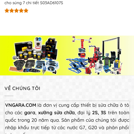
cho súng 7 chi tiết S03AD6107S
Được xếp
hạng
5.00
5 sao
VỀ CHÚNG TÔI
VNGARA.COM
là đơn vị cung cấp thiết bị sửa chữa ô tô
cho các
gara
,
xưởng sửa chữa
, đại lý
2S, 3S
trên toàn
quốc trong 20 năm qua. Sản phẩm của chúng tôi được
nhập khẩu trực tiếp từ các nước G7, G20 và phân phối