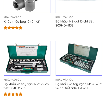
KHẨU VẶN ỐC
KHẨU VẶN ỐC
Bộ khẩu 1/2 dài 13 chi tiết
Khẩu tháo bugi ô tô 1/2″
S05HD4113S
Được xếp
hạng
5.00
5 sao
KHẨU VẶN ỐC
KHẨU VẶN ỐC
Bộ khẩu và tay vặn 1/2″ 25 chi
Bộ khẩu và tay vặn 1/4″ + 3/8″
tiết S04H4125S
56 chi tiết S04H3157SP
Được xếp
hạng
5.00