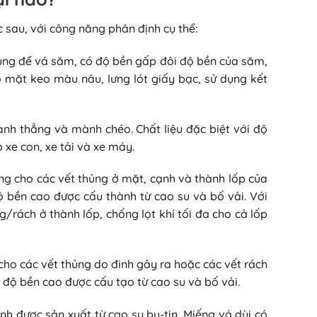
sau, với công năng phân định cụ thể:
dùng để vá săm, có độ bền gấp đôi độ bền của săm,
 mặt keo màu nâu, lưng lót giấy bạc, sử dụng kết
nh thẳng và mành chéo. Chất liệu đặc biệt với độ
xe con, xe tải và xe máy.
ng cho các vết thủng ở mặt, cạnh và thành lốp của
ộ bền cao được cấu thành từ cao su và bố vải. Với
/rách ở thành lốp, chống lọt khí tối đa cho cả lốp
cho các vết thủng do đinh gây ra hoặc các vết rách
độ bền cao được cấu tạo từ cao su và bố vải.
anh được sản xuất từ cao su bu-tin. Miếng vá dùi có