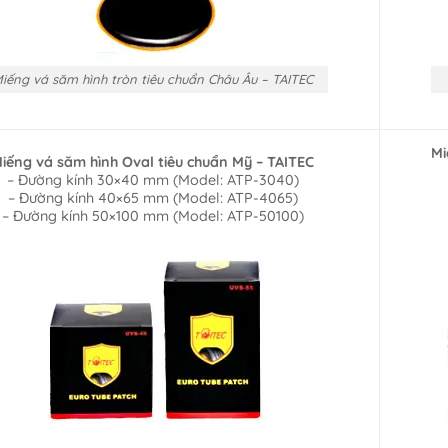
iếng vá săm hình tròn tiêu chuẩn Châu Âu – TAITEC
Mi
iếng vá săm hình Oval tiêu chuẩn Mỹ – TAITEC
– Đường kính 30×40 mm (Model: ATP-3040)
– Đường kính 40×65 mm (Model: ATP-4065)
– Đường kính 50×100 mm (Model: ATP-50100)