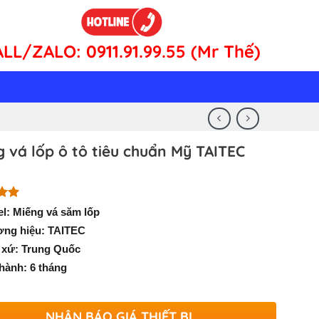
ALL/ZALO:
0911.91.99.55 (Mr Thế)
 vá lốp ô tô tiêu chuẩn Mỹ TAITEC
n 5
l: Miếng vá săm lốp
n
ng hiệu: TAITEC
á
 xứ: Trung Quốc
hành: 6 tháng
NHẬN BÁO GIÁ THIẾT BỊ