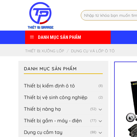
Skip
to
Tìm
content
kiếm:
DANH MỤC SẢN PHẨM
THIẾT BỊ XƯỞNG LỐP
/
DỤNG CỤ VÁ LỐP Ô TÔ
DANH MỤC SẢN PHẨM
Thiết bị kiểm định ô tô
(8)
Thiết bị vệ sinh công nghiệp
(2)
Thiết bị nâng hạ
(52)
Thiết bị gầm - máy - điện
(77)
Dụng cụ cầm tay
(88)