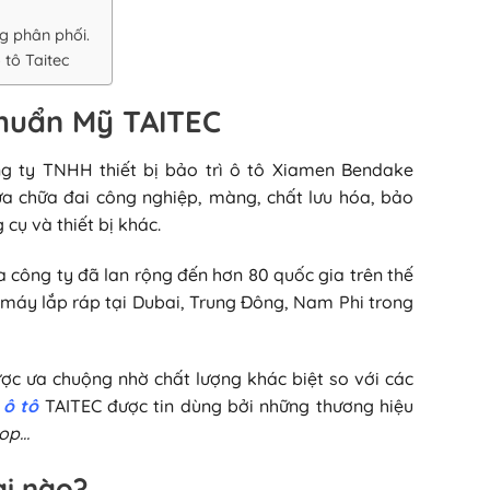
g phân phối.
 tô Taitec
 chuẩn Mỹ TAITEC
 ty TNHH thiết bị bảo trì ô tô Xiamen Bendake
sửa chữa đai công nghiệp, màng, chất lưu hóa, bảo
 cụ và thiết bị khác.
 công ty đã lan rộng đến hơn 80 quốc gia trên thế
 máy lắp ráp tại Dubai, Trung Đông, Nam Phi trong
ợc ưa chuộng nhờ chất lượng khác biệt so với các
 ô tô
TAITEC được tin dùng bởi những thương hiệu
lop…
ại nào?