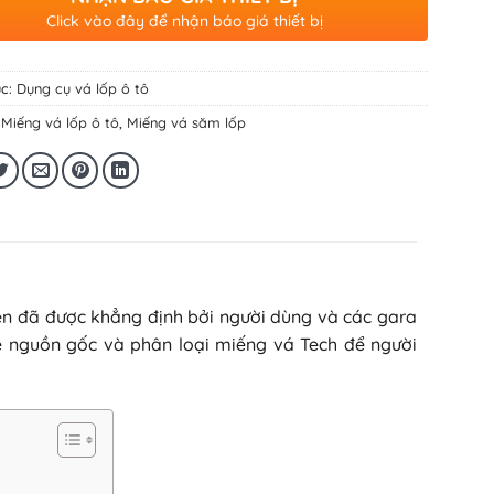
Click vào đây để nhận báo giá thiết bị
c:
Dụng cụ vá lốp ô tô
:
Miếng vá lốp ô tô
,
Miếng vá săm lốp
ền đã được khẳng định bởi người dùng và các gara
 về nguồn gốc và phân loại miếng vá Tech để người