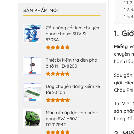
2
3
SẢN PHẨM MỚI
4
Cầu nâng cắt kéo chuyện
1. Gi
dụng cho xe SUV SL-
530SA
Miếng v
chuyên n
Được xếp
hạng
5.00
Thiết bị kiểm tra đèn pha
hành lốp,
5 sao
ô tô NHD-8200
Sau gần 
Được xếp
giới. Hi
hạng
5.00
Dây chuyền đăng kiểm xe
Châu Phi
5 sao
tải 20 tấn
Tại Việ
Được xếp
sản phẩm
hạng
5.00
Máy rửa áp lực cao nước
5 sao
hàng đầu
nóng PW-H50/4
D2017P4T
2. Mi