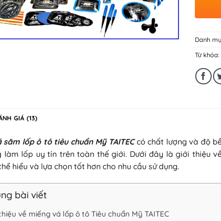
Danh mụ
Từ khóa
ÁNH GIÁ (13)
 săm lốp ô tô tiêu chuẩn Mỹ TAITEC
có chất lượng và độ b
 làm lốp uy tín trên toàn thế giới. Dưới đây là giới thiệu
thể hiểu và lựa chọn tốt hơn cho nhu cầu sử dụng.
ng bài viết
i thiệu về miếng vá lốp ô tô Tiêu chuẩn Mỹ TAITEC