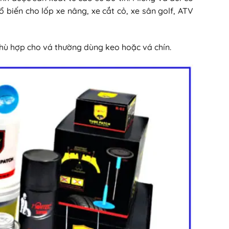
biến cho lốp xe nâng, xe cắt cỏ, xe sân golf, ATV
hù hợp cho vá thường dùng keo hoặc vá chín.