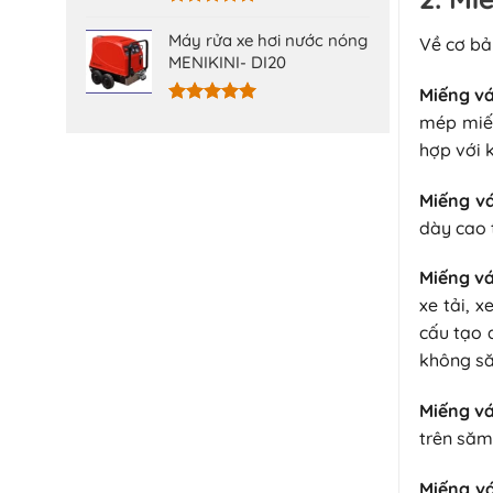
Được xếp
hạng
5.00
Máy rửa xe hơi nước nóng
Về cơ bả
5 sao
MENIKINI- DI20
Miếng vá
Được xếp
mép miến
hạng
5.00
hợp với 
5 sao
Miếng v
dày cao 
Miếng vá
xe tải, 
cấu tạo 
không s
Miếng vá
trên săm
Miếng vá