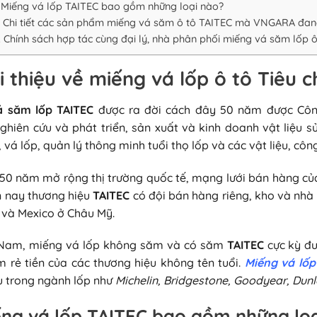
. Miếng vá lốp TAITEC bao gồm những loại nào?
. Chi tiết các sản phẩm miếng vá săm ô tô TAITEC mà VNGARA đan
. Chính sách hợp tác cùng đại lý, nhà phân phối miếng vá săm lốp ô
ới thiệu về miếng vá lốp ô tô Tiêu
á săm lốp TAITEC
được ra đời cách đây 50 năm được Công
ghiên cứu và phát triển, sản xuất và kinh doanh vật liệu 
 vá lốp, quản lý thông minh tuổi thọ lốp và các vật liệu, công
50 năm mở rộng thị trường quốc tế, mạng lưới bán hàng của
ện nay thương hiệu
TAITEC
có đội bán hàng riêng, kho và nhà
 và Mexico ở Châu Mỹ.
t Nam, miếng vá lốp không săm và có săm
TAITEC
cực kỳ đư
 rẻ tiền của các thương hiệu không tên tuổi.
Miếng vá lốp
 trong ngành lốp như
Michelin, Bridgestone, Goodyear, Dun
ếng vá lốp TAITEC bao gồm những lo