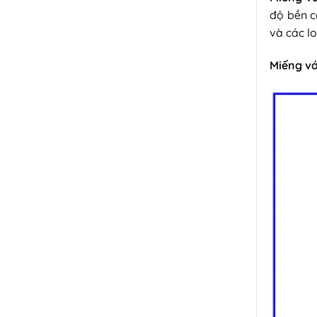
độ bền c
và các l
Miếng v