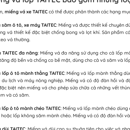
n,
miếng vá xe TAITEC
có thể được phân thành các hạng mục 
 săm ô tô, xe máy TAITEC
: Miếng vá được thiết kế chuyên 
g vá thiết kế đặc biệt chống bong và lọt khí. Sản phẩm có
keo vá thường.
á TAITEC đa năng
: Miếng vá đa năng sử dụng cho cả lốp mà
tăng độ bền và chống co bề mặt, dùng cho cả vá săm và lốp 
 lốp ô tô mành thẳng TAITEC
: Miếng vá lốp mành thẳng dù
xe du lịch và máy nông nghiệp. Miếng vá có độ đàn hồi và đ
đặc biệt nên miếng vá cho phép sửa chữa cả những vết thủng
ăm và có săm.
 lốp ô tô mành chéo TAITEC
: Miếng vá lốp mành chéo dùng 
 hoặc lốp không săm mành chéo. Miếng vá có độ đàn hồi và 
 dùi TAITEC
: Miếng vá dùi cao su thuận tiện cho việc vá nh