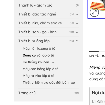
Thanh lý - Giảm giá
(1)
Thiết bị đào tạo nghề
(15)
Thiết bị rửa, chăm sóc xe
(18)
Thiết bị sơn - gò - hàn
(60)
Thiết bị xưởng lốp
(45)
Máy nắn lazang ô tô
Dụng cụ vá lốp ô tô
MÔ TẢ
Đ
Hệ thống khí nén
Miếng vá
Máy cân bằng lốp ô tô
và xưởng
Máy ra vào lốp ô tô
dùng có 
Thiết bị kiểm tra góc đặt bánh xe
Nội du
Trang chủ
(30)
1. Giớ