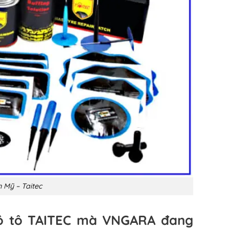
 Mỹ – Taitec
m ô tô TAITEC mà VNGARA đang