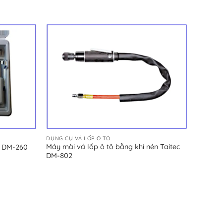
DỤNG CỤ VÁ LỐP Ô TÔ
Máy mài vá lốp ô tô bằng khí nén Taitec
C DM-260
DM-802