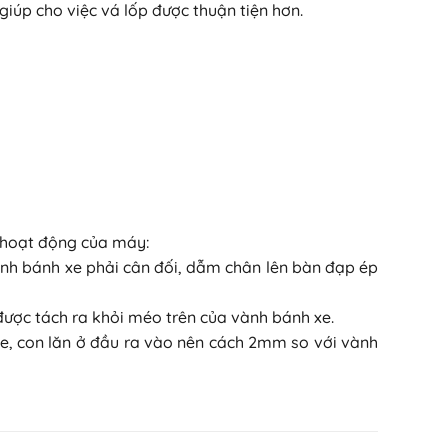
giúp cho việc vá lốp được thuận tiện hơn.
i hoạt động của máy:
ành bánh xe phải cân đối, dẫm chân lên bàn đạp ép
được tách ra khỏi méo trên của vành bánh xe.
 xe, con lăn ở đầu ra vào nên cách 2mm so với vành