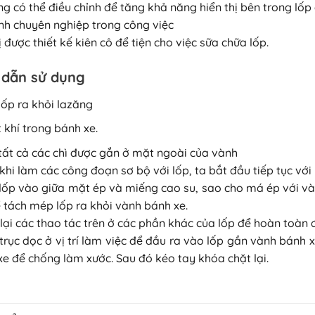
g có thể điều chỉnh để tăng khả năng hiển thị bên trong lốp 
ính chuyên nghiệp trong công việc
ị được thiết kế kiên cô để tiện cho việc sữa chữa lốp.
dẫn sử dụng
lốp ra khỏi lazăng
 khí trong bánh xe.
tất cả các chì được gắn ở mặt ngoài của vành
khi làm các công đoạn sơ bộ với lốp, ta bắt đầu tiếp tục vớ
 lốp vào giữa mặt ép và miếng cao su, sao cho má ép với v
 tách mép lốp ra khỏi vành bánh xe.
lại các thao tác trên ở các phần khác của lốp để hoàn toàn 
trục dọc ở vị trí làm việc để đầu ra vào lốp gần vành bánh
e để chống làm xước. Sau đó kéo tay khóa chặt lại.