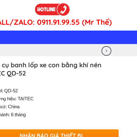
ALL/ZALO:
0911.91.99.55 (Mr Thế)
cụ banh lốp xe con bằng khí nén
EC QD-52
l: QD-52
ng hiệu: TAITEC
 xứ: China
hành: 6 tháng
NHẬN BÁO GIÁ THIẾT BỊ