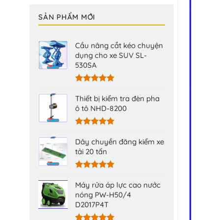
SẢN PHẨM MỚI
Cầu nâng cắt kéo chuyện
dụng cho xe SUV SL-
530SA
Được xếp
hạng
5.00
Thiết bị kiểm tra đèn pha
5 sao
ô tô NHD-8200
Được xếp
hạng
5.00
Dây chuyền đăng kiểm xe
5 sao
tải 20 tấn
Được xếp
hạng
5.00
Máy rửa áp lực cao nước
5 sao
nóng PW-H50/4
D2017P4T