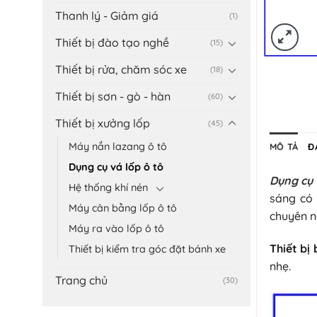
Thanh lý - Giảm giá
(1)
Thiết bị đào tạo nghề
(15)
Thiết bị rửa, chăm sóc xe
(18)
Thiết bị sơn - gò - hàn
(60)
Thiết bị xưởng lốp
(45)
Máy nắn lazang ô tô
MÔ TẢ
Đ
Dụng cụ vá lốp ô tô
Dụng cụ 
Hệ thống khí nén
sáng có 
Máy cân bằng lốp ô tô
chuyên n
Máy ra vào lốp ô tô
Thiết bị
Thiết bị kiểm tra góc đặt bánh xe
nhẹ.
Trang chủ
(30)