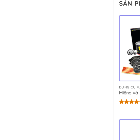
SẢN 
DỤNG CỤ V
Miếng vá 
Được xếp
hạng
5.00
5 sao