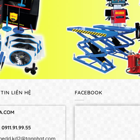
TIN LIÊN HỆ
FACEBOOK
A.COM
:
0911.91.99.55
 thedd.kd2@tanphat.com