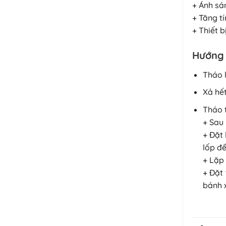
+ Ánh sán
+ Tăng t
+ Thiết b
Hướng 
Tháo 
Xả hết
Tháo 
+ Sau 
+ Đặt
lốp để
+ Lặp 
+ Đặt 
bánh x