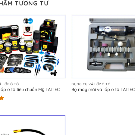
PHẨM TƯƠNG TỰ
Á LỐP Ô TÔ
DỤNG CỤ VÁ LỐP Ô TÔ
lốp ô tô tiêu chuẩn Mỹ TAITEC
Bộ máy mài vá lốp ô tô TAITE