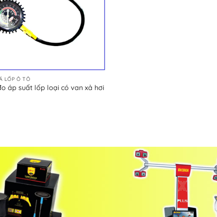
Á LỐP Ô TÔ
o áp suất lốp loại có van xả hơi