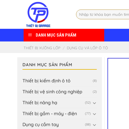
Skip
to
Tìm
content
kiếm:
DANH MỤC SẢN PHẨM
THIẾT BỊ XƯỞNG LỐP
/
DỤNG CỤ VÁ LỐP Ô TÔ
DANH MỤC SẢN PHẨM
Thiết bị kiểm định ô tô
(8)
Thiết bị vệ sinh công nghiệp
(2)
Thiết bị nâng hạ
(52)
Thiết bị gầm - máy - điện
(77)
Dụng cụ cầm tay
(88)