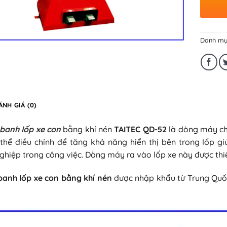
Danh mụ
ÁNH GIÁ (0)
banh lốp xe con
bằng khí nén
TAITEC QD-52
là dòng máy chu
thể điều chỉnh để tăng khả năng hiển thị bên trong lốp gi
ghiệp trong công việc. Dòng máy ra vào lốp xe này được thiết
 banh lốp xe con bằng khí nén
được nhập khẩu từ Trung Quốc 