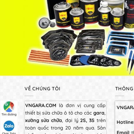
VỀ CHÚNG TÔI
THÔNG 
VNGARA.COM
là đơn vị cung cấp
VNGAR
thiết bị sửa chữa ô tô cho các
gara
,
Tìm đường
xưởng sửa chữa
, đại lý
2S, 3S
trên
Hotline
toàn quốc trong 20 năm qua. Sản
Email
:
Chat Zalo