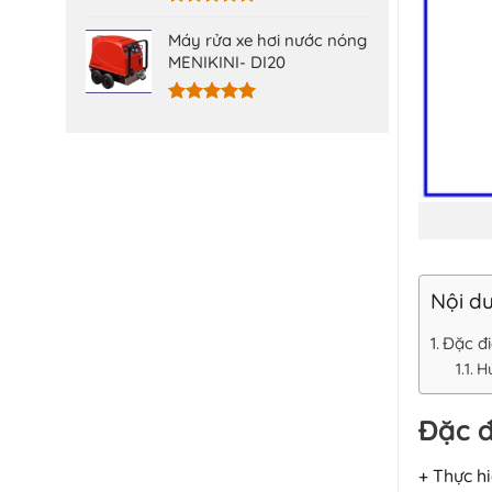
Được xếp
hạng
5.00
Máy rửa xe hơi nước nóng
5 sao
MENIKINI- DI20
Được xếp
hạng
5.00
5 sao
Nội du
Đặc đ
H
Đặc đ
+ Thực h