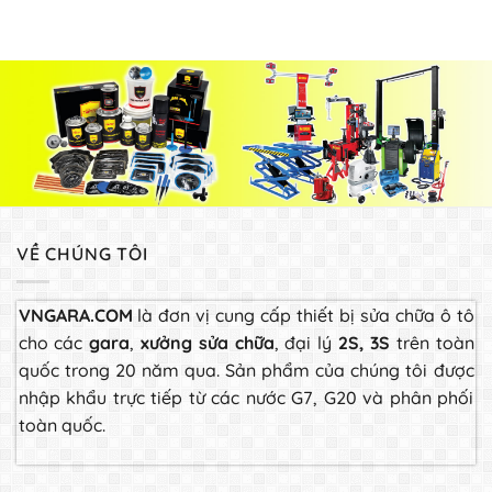
5 sao
VỀ CHÚNG TÔI
VNGARA.COM
là đơn vị cung cấp thiết bị sửa chữa ô tô
cho các
gara
,
xưởng sửa chữa
, đại lý
2S, 3S
trên toàn
quốc trong 20 năm qua. Sản phẩm của chúng tôi được
nhập khẩu trực tiếp từ các nước G7, G20 và phân phối
toàn quốc.