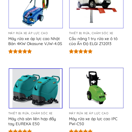
MÁY RỬA XE ÁP LỰC CAO
THIẾT BỊ RỬA, CHĂM SÓC XE
Máy rửa xe áp lực cao Nhật
Cầu nâng 1 trụ rửa xe ô tô
Bản 4KW Okasune VJW-4.0S
của Ấn Độ ELGI Z12013
Được xếp
Được xếp
hạng
5.00
hạng
5.00
5 sao
5 sao
THIẾT BỊ RỬA, CHĂM SÓC XE
MÁY RỬA XE ÁP LỰC CAO
Máy chà sàn liên hợp đẩy
Máy rửa xe áp lực cao IPC
tay EUREKA E50
PW-C50