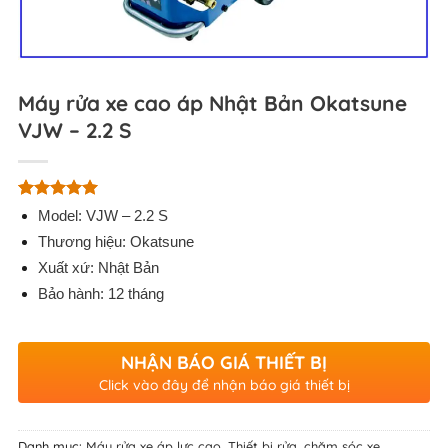
Máy rửa xe cao áp Nhật Bản Okatsune
VJW – 2.2 S
5.00
7
trên 5
Model: VJW – 2.2 S
dựa trên
Thương hiệu: Okatsune
đánh giá
Xuất xứ: Nhật Bản
Bảo hành: 12 tháng
NHẬN BÁO GIÁ THIẾT BỊ
Click vào đây để nhận báo giá thiết bị
Danh mục:
Máy rửa xe áp lực cao
,
Thiết bị rửa, chăm sóc xe