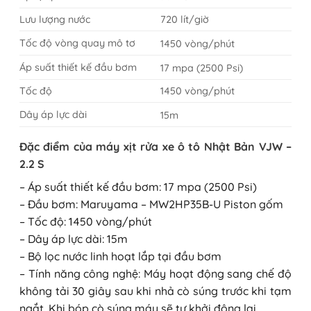
Lưu lượng nước
720 lít/giờ
Tốc độ vòng quay mô tơ
1450 vòng/phút
Áp suất thiết kế đầu bơm
17 mpa (2500 Psi)
Tốc độ
1450 vòng/phút
Dây áp lực dài
15m
Đặc điểm của máy xịt rửa xe ô tô Nhật Bản VJW –
2.2 S
– Áp suất thiết kế đầu bơm: 17 mpa (2500 Psi)
– Đầu bơm: Maruyama – MW2HP35B-U Piston gốm
– Tốc độ: 1450 vòng/phút
– Dây áp lực dài: 15m
– Bộ lọc nước linh hoạt lắp tại đầu bơm
– Tính năng công nghệ: Máy hoạt động sang chế độ
không tải 30 giây sau khi nhả cò súng trước khi tạm
ngắt. Khi bóp cò súng máy sẽ tự khởi động lại.