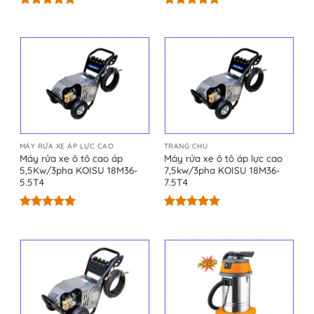
Được xếp
Được xếp
hạng
5.00
hạng
5.00
5 sao
5 sao
MÁY RỬA XE ÁP LỰC CAO
TRANG CHỦ
Máy rửa xe ô tô cao áp
Máy rửa xe ô tô áp lực cao
5,5Kw/3pha KOISU 18M36-
7,5kw/3pha KOISU 18M36-
5.5T4
7.5T4
Được xếp
Được xếp
hạng
5.00
hạng
5.00
5 sao
5 sao