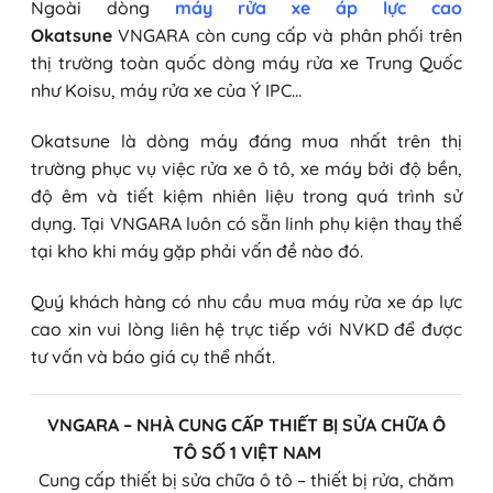
Ngoài dòng
máy rửa xe áp lực cao
Okatsune
VNGARA còn cung cấp và phân phối trên
thị trường toàn quốc dòng máy rửa xe Trung Quốc
như Koisu, máy rửa xe của Ý IPC…
Okatsune là dòng máy đáng mua nhất trên thị
trường phục vụ việc rửa xe ô tô, xe máy bởi độ bền,
độ êm và tiết kiệm nhiên liệu trong quá trình sử
dụng. Tại VNGARA luôn có sẵn linh phụ kiện thay thế
tại kho khi máy gặp phải vấn đề nào đó.
Quý khách hàng có nhu cầu mua máy rửa xe áp lực
cao xin vui lòng liên hệ trực tiếp với NVKD để được
tư vấn và báo giá cụ thể nhất.
VNGARA – NHÀ CUNG CẤP THIẾT BỊ SỬA CHỮA Ô
TÔ SỐ 1 VIỆT NAM
Cung cấp thiết bị sửa chữa ô tô – thiết bị rửa, chăm