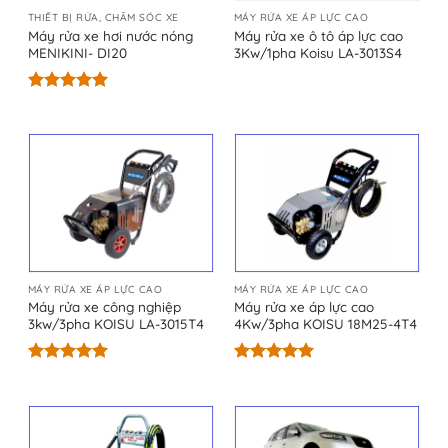
THIẾT BỊ RỬA, CHĂM SÓC XE
MÁY RỬA XE ÁP LỰC CAO
Máy rửa xe hơi nước nóng
Máy rửa xe ô tô áp lực cao
MENIKINI- DI20
3Kw/1pha Koisu LA-3013S4
Được xếp
hạng
5.00
5 sao
MÁY RỬA XE ÁP LỰC CAO
MÁY RỬA XE ÁP LỰC CAO
Máy rửa xe công nghiệp
Máy rửa xe áp lực cao
3kw/3pha KOISU LA-3015T4
4Kw/3pha KOISU 18M25-4T4
Được xếp
Được xếp
hạng
5.00
hạng
5.00
5 sao
5 sao