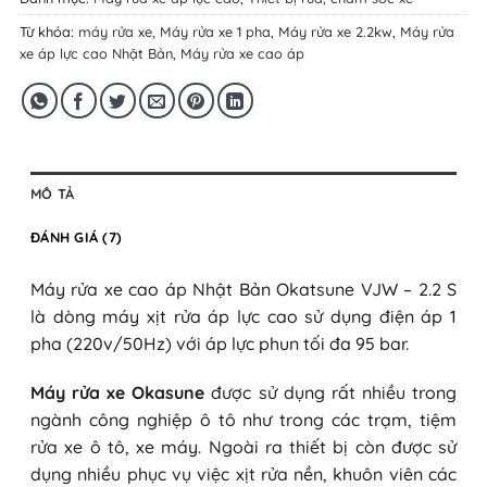
Từ khóa:
máy rửa xe
,
Máy rửa xe 1 pha
,
Máy rửa xe 2.2kw
,
Máy rửa
xe áp lực cao Nhật Bản
,
Máy rửa xe cao áp
MÔ TẢ
ĐÁNH GIÁ (7)
Máy rửa xe cao áp Nhật Bản Okatsune VJW – 2.2 S
là dòng máy xịt rửa áp lực cao sử dụng điện áp 1
pha (220v/50Hz) với áp lực phun tối đa 95 bar.
Máy rửa xe Okasune
được sử dụng rất nhiều trong
ngành công nghiệp ô tô như trong các trạm, tiệm
rửa xe ô tô, xe máy. Ngoài ra thiết bị còn được sử
dụng nhiều phục vụ việc xịt rửa nền, khuôn viên các