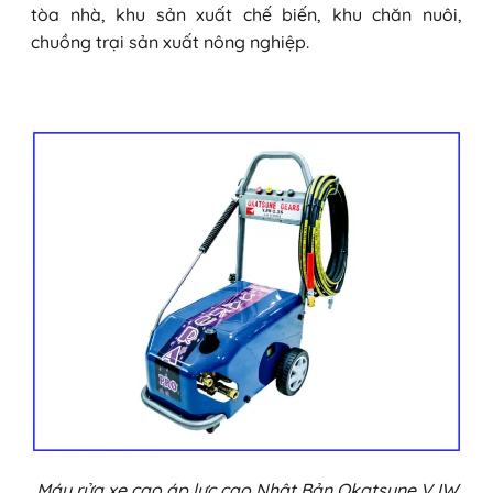
tòa nhà, khu sản xuất chế biến, khu chăn nuôi,
chuồng trại sản xuất nông nghiệp.
Máy rửa xe cao áp lực cao Nhật Bản Okatsune VJW