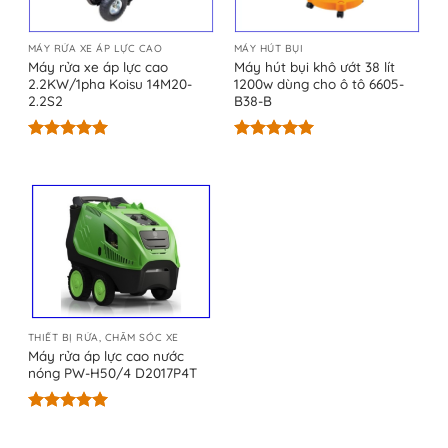
MÁY RỬA XE ÁP LỰC CAO
MÁY HÚT BỤI
Máy rửa xe áp lực cao
Máy hút bụi khô ướt 38 lít
2.2KW/1pha Koisu 14M20-
1200w dùng cho ô tô 6605-
2.2S2
B38-B
Được xếp
Được xếp
hạng
5.00
hạng
5.00
5 sao
5 sao
THIẾT BỊ RỬA, CHĂM SÓC XE
Máy rửa áp lực cao nước
nóng PW-H50/4 D2017P4T
Được xếp
hạng
5.00