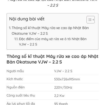
– 2.2 S
Nội dung bài viết
Thông số kĩ thuật Máy rửa xe cao áp Nhật Bản
Okatsune VJW – 2.2 S
Đặc điểm của máy xịt rửa xe ô tô Nhật Bản
VJW – 2.2 S
Thông số kĩ thuật Máy rửa xe cao áp Nhật
Bản Okatsune VJW – 2.2 S
Người mẫu
VJW – 2.2 S
Kích thước
530x726x915mm
Nguồn điện
220V/50Hz
Công suất tiêu thụ
2,2 Kw
Áp lực phun tối đa
95 thanh