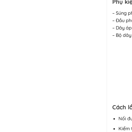
Phụ ki
– Súng p
– Đầu ph
– Dây áp
– Bộ dây
Cách lắ
Nối đư
Kiểm t