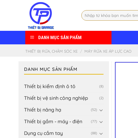
Skip
to
Tìm
content
kiếm:
DANH MỤC SẢN PHẨM
THIẾT BỊ RỬA, CHĂM SÓC XE
/
MÁY RỬA XE ÁP LỰC CAO
DANH MỤC SẢN PHẨM
Thiết bị kiểm định ô tô
(8)
Thiết bị vệ sinh công nghiệp
(2)
Thiết bị nâng hạ
(52)
Thiết bị gầm - máy - điện
(77)
Dụng cụ cầm tay
(88)