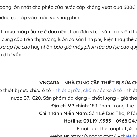
 động lớn nhất cho phép của nước cấp không vượt quá 600C 
ường cao áp vào máy và súng phun .
ch
mua máy rửa xe ở đâu
nên chọn đơn vị có sẵn linh kiện th
i cung cấp trên thị trường luôn có sẵn linh phụ kiện thay th
xe áp lực cao
hay nhận
báo giá máy phun rửa áp lực cao
quý
rợ tư vấn.
________________________________________
VNGARA – NHÀ CUNG CẤP THIẾT BỊ SỬA C
 thiết bị sửa chữa ô tô –
thiết bị rửa, chăm sóc xe ô tô
– thiế
nước G7, G20. Sản phẩm đa dạng – chất lượng – giá thà
Địa chỉ VP chính
: 189 Phan Trọng Tuệ 
Chi nhánh Miền Nam
: Số 1 Lê Đức Thọ, P.T
Hotline: 091.191.9955 – 0968.04.
Email: ducthe.tanphat@g
Website: http://vngara.com/ –
thiết b