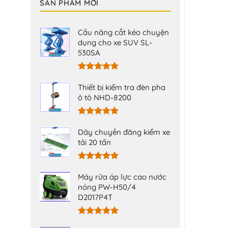
SẢN PHẨM MỚI
Cầu nâng cắt kéo chuyện
dụng cho xe SUV SL-
530SA
Được xếp
hạng
5.00
Thiết bị kiểm tra đèn pha
5 sao
ô tô NHD-8200
Được xếp
hạng
5.00
Dây chuyền đăng kiểm xe
5 sao
tải 20 tấn
Được xếp
hạng
5.00
Máy rửa áp lực cao nước
5 sao
nóng PW-H50/4
D2017P4T
Được xếp