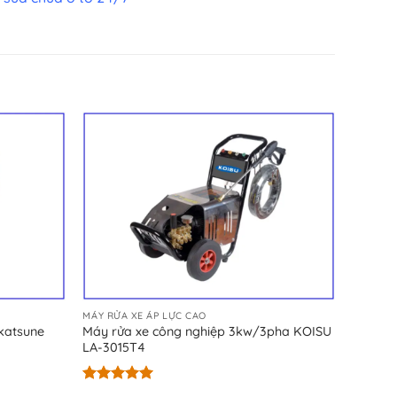
MÁY RỬA XE ÁP LỰC CAO
katsune
Máy rửa xe công nghiệp 3kw/3pha KOISU
LA-3015T4
Được xếp