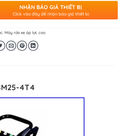
NHẬN BÁO GIÁ THIẾT BỊ
Click vào đây để nhận báo giá thiết bị
c:
Máy rửa xe áp lực cao
18M25-4T4