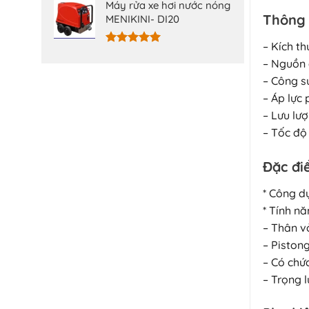
hạng
5.00
Máy rửa xe hơi nước nóng
5 sao
Thông 
MENIKINI- DI20
– Kích t
Được xếp
– Nguồn 
hạng
5.00
5 sao
– Công su
– Áp lực 
– Lưu lượ
– Tốc độ
Đặc đi
* Công d
* Tính n
– Thân v
– Pistong
– Có chứ
– Trọng 