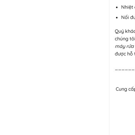
Nhiệt
Nối đ
Quý khá
chúng tô
máy rửa 
được hỗ t
______
Cung cấp