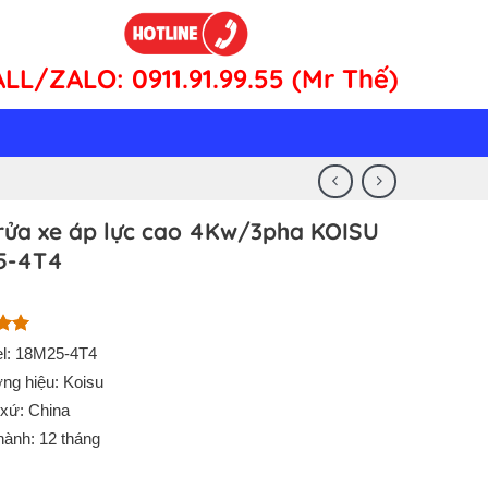
ALL/ZALO:
0911.91.99.55 (Mr Thế)
rửa xe áp lực cao 4Kw/3pha KOISU
5-4T4
n 5
l: 18M25-4T4
n
ng hiệu: Koisu
á
 xứ: China
hành: 12 tháng