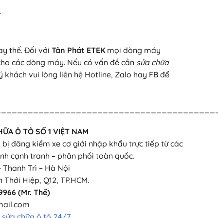
.
ay thế. Đối với
Tân Phát ETEK
mọi dòng máy
ế cho các dòng máy. Nếu có vấn đề cần
sửa chữa
 khách vui lòng liên hệ Hotline, Zalo hay FB để
_________________________________________
HỮA Ô TÔ SỐ 1 VIỆT NAM
t bị đăng kiểm xe cơ giới nhập khẩu trực tiếp từ các
nh cạnh tranh – phân phối toàn quốc.
– Thanh Trì – Hà Nội
ân Thới Hiệp, Q12, TP.HCM.
9966 (Mr. Thế)
mail.com
ị sửa chữa ô tô 24/7