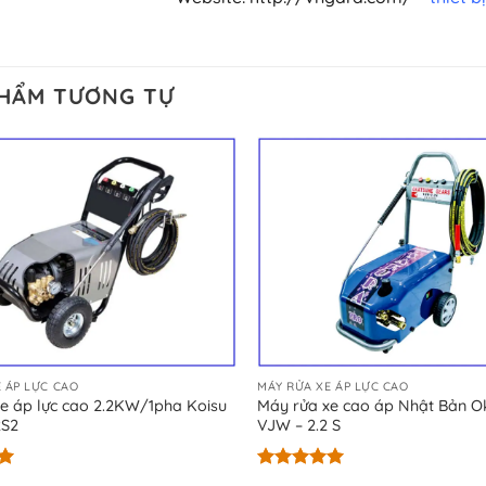
PHẨM TƯƠNG TỰ
 ÁP LỰC CAO
MÁY RỬA XE ÁP LỰC CAO
e áp lực cao 2.2KW/1pha Koisu
Máy rửa xe cao áp Nhật Bản O
2S2
VJW – 2.2 S
Được xếp