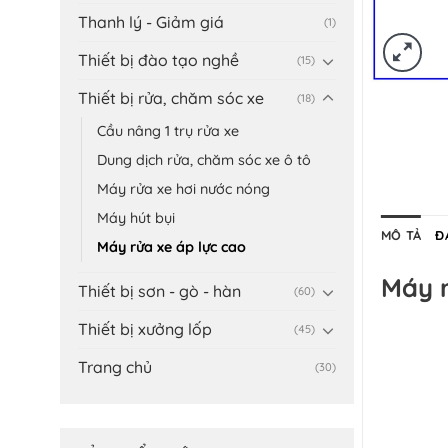
Thanh lý - Giảm giá
(1)
Thiết bị đào tạo nghề
(15)
Thiết bị rửa, chăm sóc xe
(18)
Cầu nâng 1 trụ rửa xe
Dung dịch rửa, chăm sóc xe ô tô
Máy rửa xe hơi nước nóng
Máy hút bụi
MÔ TẢ
Đ
Máy rửa xe áp lực cao
Máy 
Thiết bị sơn - gò - hàn
(60)
Thiết bị xưởng lốp
(45)
Trang chủ
(30)