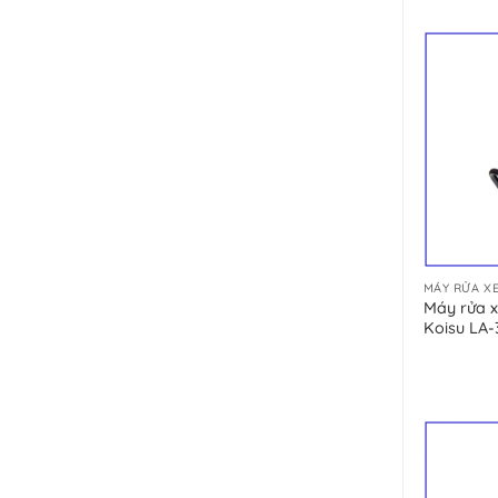
hạng
5.00
5 sao
MÁY RỬA XE
Máy rửa x
Koisu LA-