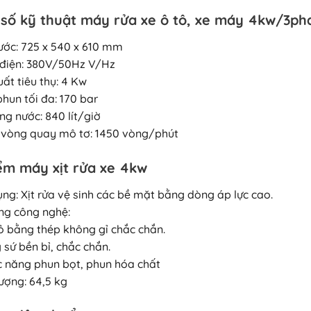
số kỹ thuật máy rửa xe ô tô, xe máy 4kw/3ph
hước: 725 x 540 x 610 mm
điện: 380V/50Hz V/Hz
ất tiêu thụ: 4 Kw
phun tối đa: 170 bar
ng nước: 840 lít/giờ
 vòng quay mô tơ: 1450 vòng/phút
ểm máy xịt rửa xe 4kw
ụng: Xịt rửa vệ sinh các bề mặt bằng dòng áp lực cao.
ăng công nghệ:
ỏ bằng thép không gỉ chắc chắn.
 sứ bền bỉ, chắc chắn.
c năng phun bọt, phun hóa chất
lượng: 64,5 kg