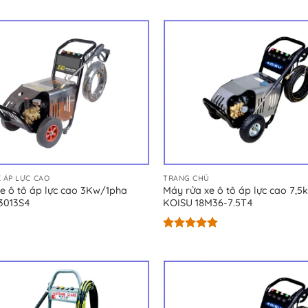
hạng
5.00
5 sao
 ÁP LỰC CAO
TRANG CHỦ
e ô tô áp lực cao 3Kw/1pha
Máy rửa xe ô tô áp lực cao 7,
3013S4
KOISU 18M36-7.5T4
Được xếp
hạng
5.00
5 sao