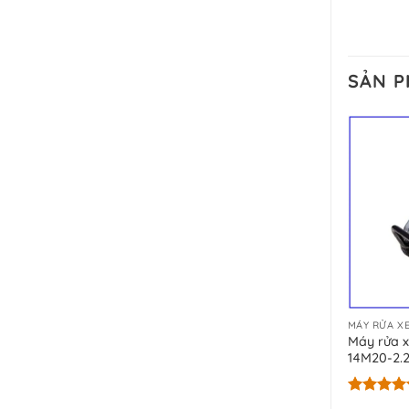
SẢN 
MÁY RỬA XE
Máy rửa x
14M20-2.
Được xếp