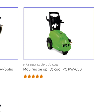
hạng
5.00
5 sao
MÁY RỬA XE ÁP LỰC CAO
5kw/3pha
Máy rửa xe áp lực cao IPC PW-C50
Được xếp
hạng
5.00
5 sao