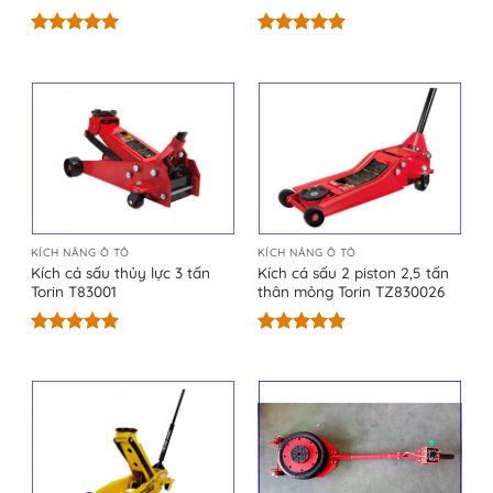
Được xếp
Được xếp
hạng
5.00
hạng
5.00
5 sao
5 sao
KÍCH NÂNG Ô TÔ
KÍCH NÂNG Ô TÔ
Kích cá sấu thủy lực 3 tấn
Kích cá sấu 2 piston 2,5 tấn
Torin T83001
thân mỏng Torin TZ830026
Được xếp
Được xếp
hạng
5.00
hạng
5.00
5 sao
5 sao