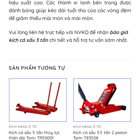
hiệu suất cao. Các thành xi lanh bên trong được
đánh bóng giúp kéo dài tuổi thọ của các vòng đệm
để giảm thiểu mài mòn và mài mòn.
Vui lòng liên hệ trực tiếp với NVKD để nhận
báo giá
kích cá sấu 3 tấn
chi tiết và hỗ trợ tư vấn sớm nhất.
SẢN PHẨM TƯƠNG TỰ
KÍCH NÂNG Ô TÔ
KÍCH NÂNG Ô TÔ
Kích cá sấu 5 tấn thủy lực
Kích cá sấu 3.5 tấn 2 piston
thân dài Torin TR50001
Torin T83508