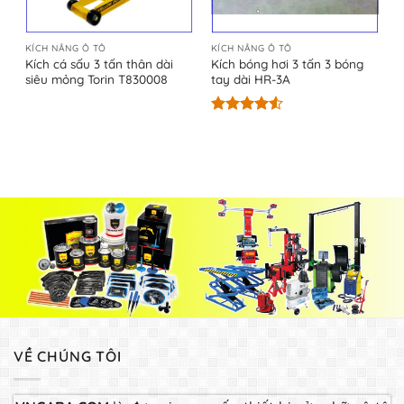
KÍCH NÂNG Ô TÔ
KÍCH NÂNG Ô TÔ
Kích cá sấu 3 tấn thân dài
Kích bóng hơi 3 tấn 3 bóng
siêu mỏng Torin T830008
tay dài HR-3A
Được xếp
hạng
4.50
5 sao
VỀ CHÚNG TÔI