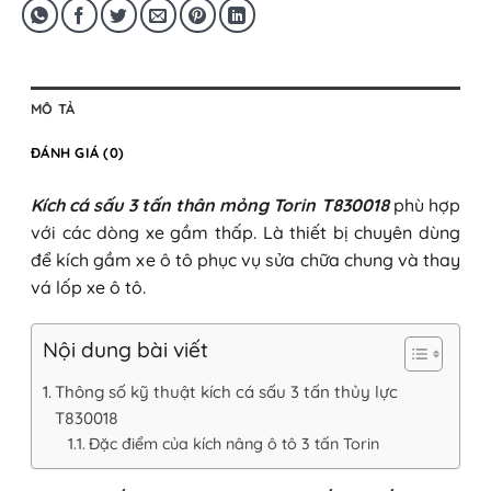
MÔ TẢ
ĐÁNH GIÁ (0)
Kích cá sấu 3 tấn thân mỏng Torin T830018
phù hợp
với các dòng xe gầm thấp. Là thiết bị chuyên dùng
để kích gầm xe ô tô phục vụ sửa chữa chung và thay
vá lốp xe ô tô.
Nội dung bài viết
Thông số kỹ thuật kích cá sấu 3 tấn thủy lực
T830018
Đặc điểm của kích nâng ô tô 3 tấn Torin