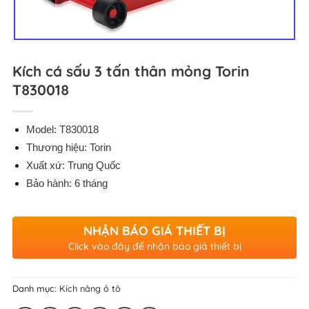
Kích cá sấu 3 tấn thân mỏng Torin
T830018
Model: T830018
Thương hiệu: Torin
Xuất xứ: Trung Quốc
Bảo hành: 6 tháng
NHẬN BÁO GIÁ THIẾT BỊ
Click vào đây để nhận báo giá thiết bị
Danh mục:
Kích nâng ô tô