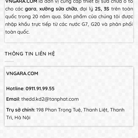
VNGARA.COM
là đơn vị cung cấp thiết bị sửa chữa ô tô
cho các
gara
,
xưởng sửa chữa
, đại lý
2S, 3S
trên toàn
quốc trong 20 năm qua. Sản phẩm của chúng tôi được
nhập khẩu trực tiếp từ các nước G7, G20 và phân phối
toàn quốc.
THÔNG TIN LIÊN HỆ
VNGARA.COM
Hotline
:
0911.91.99.55
Email
: thedd.kd2@tanphat.com
Trụ sở chính
: 198 Phan Trọng Tuệ, Thanh Liệt, Thanh
Trì, Hà Nội