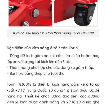
Kích cá sấu thủy lực 3 tấn thân mỏng Torin T830018
Đặc điểm của kích nâng ô tô 3 tấn Torin
– Dùng để kích gầm xe khi cần sửa chữa hoặc thay
lốp xe với trọng tải kích lên đến 3 tấn.
– Thân mỏng phù hợp cho các dòng xe gầm thấp.
– Bánh xe bằng thép cho tuổi thọ.
Torin T830018 là thiết bị kích nâng gầm xe ô tô có
xuất xứ từ Trung Quốc, sử dụng 1 piston thủy lực để
nâng hạ. Thiết kế chất lượng đặc biệt: các đường
viền xi lanh được đánh bóng và xử lý sử dụng ghế