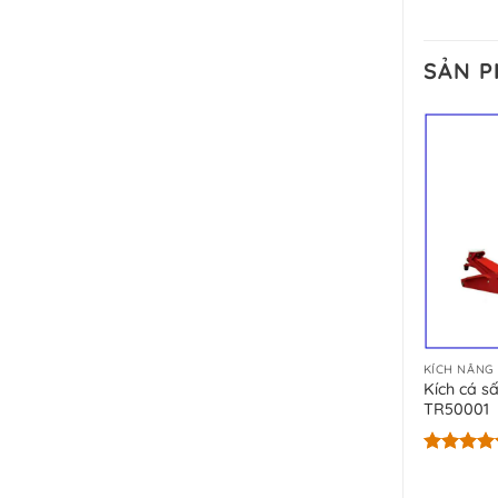
SẢN 
KÍCH NÂNG
Kích cá sấ
TR50001
Được xếp
hạng
5.00