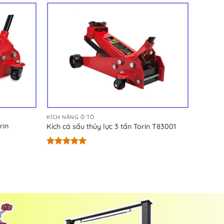
KÍCH NÂNG Ô TÔ
rin
Kích cá sấu thủy lực 3 tấn Torin T83001
Được xếp
hạng
5.00
5 sao