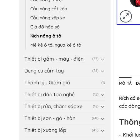
Cầu nâng cắt kéo
Cầu nâng xếp xe
Giá đỡ hộp số
Kích nâng ô tô
Mễ kê ô tô, ngựa kê ô tô
Thiết bị gầm - máy - điện
(77)
Dụng cụ cầm tay
(88)
Thanh lý - Giảm giá
(1)
MÔ TẢ
Đ
Thiết bị đào tạo nghề
(15)
Kích cá 
các dòng
Thiết bị rửa, chăm sóc xe
(18)
Thiết bị sơn - gò - hàn
(60)
Thông
Thiết bị xưởng lốp
(45)
– Khối lư