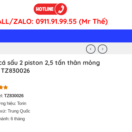
ALL/ZALO:
0911.91.99.55 (Mr Thế)
cá sấu 2 piston 2,5 tấn thân mỏng
n TZ830026
n 5
l:
TZ830026
n
ng hiệu: Torin
á
 xứ: Trung Quốc
hành: 6 tháng