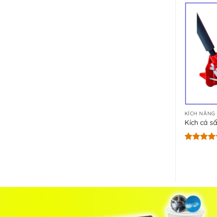
5 sao
KÍCH NÂNG
Kích cá sấ
Được xếp
hạng
5.00
5 sao