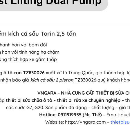
ểm kích cá sấu Torin 2,5 tấn
hanh hơn với bơm đôi
n hơn với tính năng hạ chậm.
ỏng thích hợp xe gầm thấp
g ô tô con TZ830026
xuất xứ từ Trung Quốc, giá thành hợp lý
 nhận báo giá
kích cá sấu 2 piston
TZ830026 quý khách hàng 
VNGARA – NHÀ CUNG CẤP THIẾT BỊ SỬA C
cấp
thiết bị sửa chữa ô tô
–
thiết bị rửa xe chuyên nghiệp
–
th
các nước G7, G20. Sản phẩm đa dạng – chất lượng – giá t
Hotline: 0911919955 (Mr. Thế)
– Email: du
Website: http://vngara.com –
thietbis