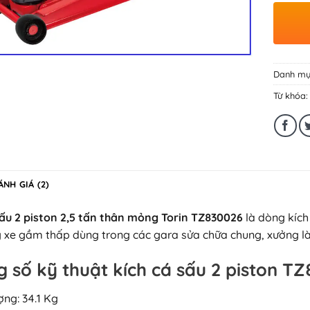
Danh mụ
Từ khóa
ÁNH GIÁ (2)
sấu 2 piston 2,5 tấn thân mỏng Torin TZ830026
là dòng kích 
 xe gầm thấp dùng trong các gara sửa chữa chung, xưởng là
 số kỹ thuật kích cá sấu 2 piston T
ợng: 34.1 Kg