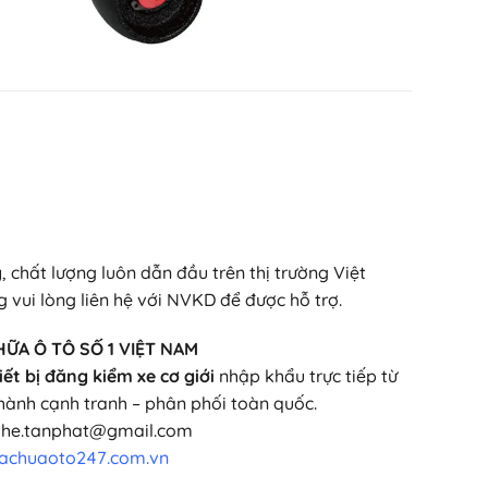
, chất lượng luôn dẫn đầu trên thị trường Việt
vui lòng liên hệ với NVKD để được hỗ trợ.
HỮA Ô TÔ SỐ 1 VIỆT NAM
iết bị đăng kiểm xe cơ giới
nhập khẩu trực tiếp từ
hành cạnh tranh – phân phối toàn quốc.
cthe.tanphat@gmail.com
uachuaoto247.com.vn