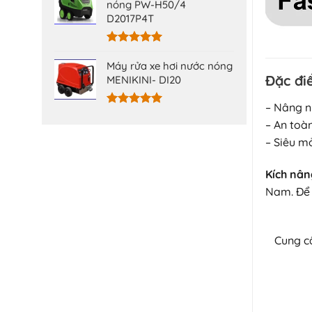
5 sao
nóng PW-H50/4
D2017P4T
Được xếp
hạng
5.00
Máy rửa xe hơi nước nóng
5 sao
Đặc đi
MENIKINI- DI20
– Nâng n
Được xếp
– An toà
hạng
5.00
5 sao
– Siêu m
Kích nân
Nam. Để
Cung 