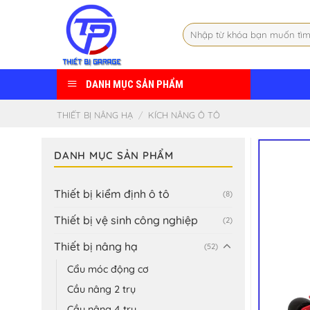
Skip
to
Tìm
content
kiếm:
DANH MỤC SẢN PHẨM
THIẾT BỊ NÂNG HẠ
/
KÍCH NÂNG Ô TÔ
DANH MỤC SẢN PHẨM
Thiết bị kiểm định ô tô
(8)
Thiết bị vệ sinh công nghiệp
(2)
Thiết bị nâng hạ
(52)
Cẩu móc động cơ
Cầu nâng 2 trụ
Cầu nâng 4 trụ