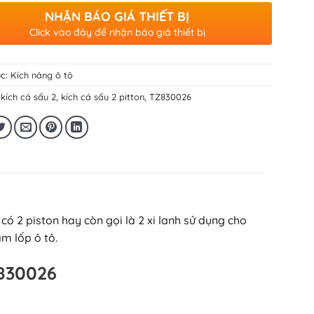
NHẬN BÁO GIÁ THIẾT BỊ
Click vào đây để nhận báo giá thiết bị
c:
Kích nâng ô tô
:
kích cá sấu 2
,
kích cá sấu 2 pitton
,
TZ830026
có 2 piston hay còn gọi là 2 xi lanh sử dụng cho
m lốp ô tô.
Z830026