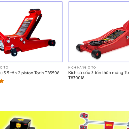
 Ô TÔ
KÍCH NÂNG Ô TÔ
Kích cá sấu 3 tấn thân mỏng To
u 3.5 tấn 2 piston Torin T83508
T830018