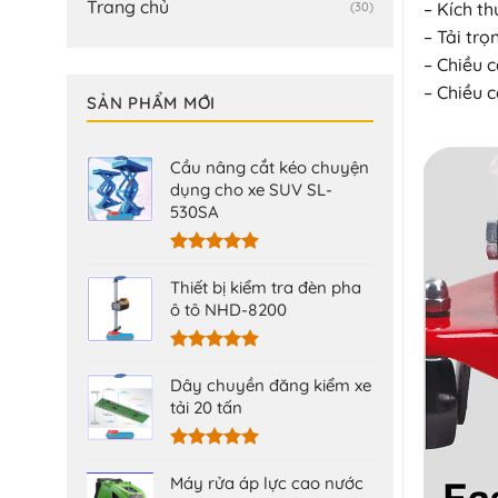
Trang chủ
– Kích t
(30)
– Tải trọ
– Chiều 
– Chiều 
SẢN PHẨM MỚI
Cầu nâng cắt kéo chuyện
dụng cho xe SUV SL-
530SA
Được xếp
hạng
5.00
Thiết bị kiểm tra đèn pha
5 sao
ô tô NHD-8200
Được xếp
hạng
5.00
Dây chuyền đăng kiểm xe
5 sao
tải 20 tấn
Được xếp
hạng
5.00
Máy rửa áp lực cao nước