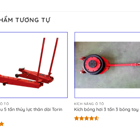
PHẨM TƯƠNG TỰ
 Ô TÔ
KÍCH NÂNG Ô TÔ
u 5 tấn thủy lực thân dài Torin
Kích bóng hơi 3 tấn 3 bóng tay
Được xếp
hạng
4.50
5 sao