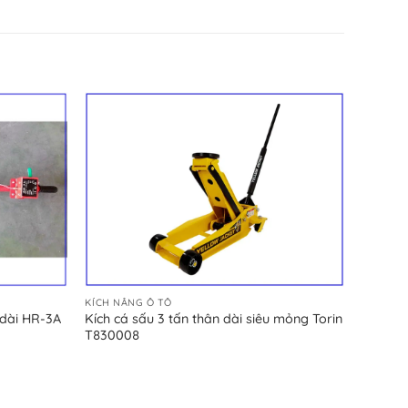
KÍCH NÂNG Ô TÔ
Kích cá sấu 3 tấn thân dài siêu mỏng Torin
 dài HR-3A
T830008