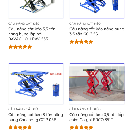
CẦU NÂNG CẮT KÉO
CẦU NÂNG CẮT KÉO
Cầu nâng cắt kéo 3,5 tấn
Cầu nâng cắt kéo nâng bụng
nâng bụng lắp nổi
3,5 tấn GC-3.5S
RAVAGLIOLI RAV-535
Được xếp
hạng
5.00
Được xếp
5 sao
hạng
4.93
5 sao
CẦU NÂNG CẮT KÉO
CẦU NÂNG CẮT KÉO
Cầu nâng cắt kéo 3 tấn nâng
Cầu nâng cắt kéo 3,5 tấn lắp
bụng Gaochang GC-3.0SB
chìm Corghi ERCO 351T