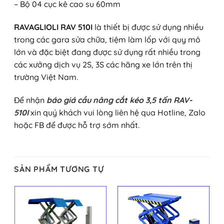
– Bộ 04 cục kê cao su 60mm
RAVAGLIOLI RAV 510I
là thiết bị được sử dụng nhiều
trong các gara sửa chữa, tiệm làm lốp với quy mô
lớn và đặc biệt đang được sử dụng rất nhiều trong
các xưởng dịch vụ 2S, 3S các hãng xe lớn trên thị
trường Việt Nam.
Để nhận
báo giá cầu nâng cắt kéo 3,5 tấn RAV-
510I
xin quý khách vui lòng liên hệ qua Hotline, Zalo
hoặc FB để được hỗ trợ sớm nhất.
SẢN PHẨM TƯƠNG TỰ