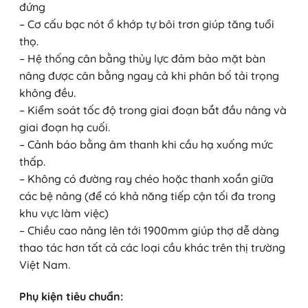
đứng
– Cơ cấu bạc nót ổ khớp tự bôi trơn giúp tăng tuổi
thọ.
– Hệ thống cân bằng thủy lực đảm bảo mặt bàn
nâng được cân bằng ngay cả khi phân bố tải trọng
không đều.
– Kiểm soát tốc độ trong giai đoạn bắt đầu nâng và
giai đoạn hạ cuối.
– Cảnh báo bằng âm thanh khi cầu hạ xuống mức
thấp.
– Không có đường ray chéo hoặc thanh xoắn giữa
các bệ nâng (để có khả năng tiếp cận tối đa trong
khu vực làm việc)
– Chiều cao nâng lên tới 1900mm giúp thợ dễ dàng
thao tác hơn tất cả các loại cầu khác trên thị trường
Việt Nam.
Phụ kiện tiêu chuẩn: