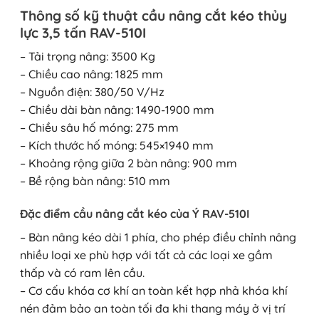
Thông số kỹ thuật cầu nâng cắt kéo thủy
lực 3,5 tấn RAV-510I
– Tải trọng nâng: 3500 Kg
– Chiều cao nâng: 1825 mm
– Nguồn điện: 380/50 V/Hz
– Chiều dài bàn nâng: 1490-1900 mm
– Chiều sâu hố móng: 275 mm
– Kích thước hố móng: 545×1940 mm
– Khoảng rộng giữa 2 bàn nâng: 900 mm
– Bề rộng bàn nâng: 510 mm
Đặc điểm cầu nâng cắt kéo của Ý RAV-510I
– Bàn nâng kéo dài 1 phía, cho phép điều chỉnh nâng
nhiều loại xe phù hợp với tất cả các loại xe gầm
thấp và có ram lên cầu.
– Cơ cấu khóa cơ khí an toàn kết hợp nhả khóa khí
nén đảm bảo an toàn tối đa khi thang máy ở vị trí