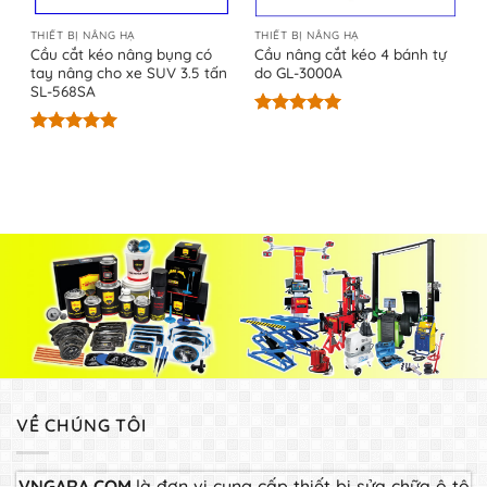
THIẾT BỊ NÂNG HẠ
THIẾT BỊ NÂNG HẠ
Cầu cắt kéo nâng bụng có
Cầu nâng cắt kéo 4 bánh tự
tay nâng cho xe SUV 3.5 tấn
do GL-3000A
SL-568SA
Được xếp
hạng
5.00
Được xếp
5 sao
hạng
5.00
5 sao
VỀ CHÚNG TÔI
VNGARA.COM
là đơn vị cung cấp thiết bị sửa chữa ô tô