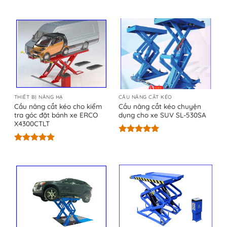
Được xếp
Được xếp
hạng
5.00
hạng
5.00
5 sao
5 sao
THIẾT BỊ NÂNG HẠ
CẦU NÂNG CẮT KÉO
Cầu nâng cắt kéo cho kiểm
Cầu nâng cắt kéo chuyện
tra góc đặt bánh xe ERCO
dụng cho xe SUV SL-530SA
X4300CTLT
Được xếp
hạng
5.00
Được xếp
5 sao
hạng
5.00
5 sao