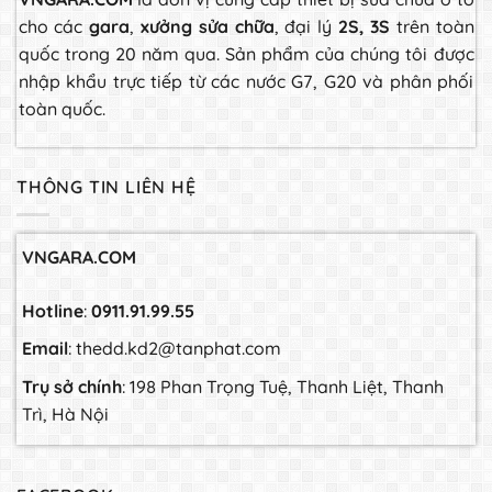
cho các
gara
,
xưởng sửa chữa
, đại lý
2S, 3S
trên toàn
quốc trong 20 năm qua. Sản phẩm của chúng tôi được
nhập khẩu trực tiếp từ các nước G7, G20 và phân phối
toàn quốc.
THÔNG TIN LIÊN HỆ
VNGARA.COM
Hotline
:
0911.91.99.55
Email
: thedd.kd2@tanphat.com
Trụ sở chính
: 198 Phan Trọng Tuệ, Thanh Liệt, Thanh
Trì, Hà Nội