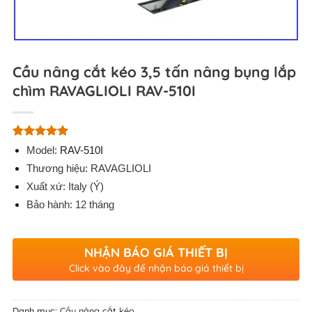
Cầu nâng cắt kéo 3,5 tấn nâng bụng lắp
chìm RAVAGLIOLI RAV-510I
5.00
2
trên 5
Model:
RAV-510I
dựa trên
Thương hiệu: RAVAGLIOLI
đánh giá
Xuất xứ: Italy (Ý)
Bảo hành: 12 tháng
NHẬN BÁO GIÁ THIẾT BỊ
Click vào đây để nhận báo giá thiết bị
Danh mục:
Cầu nâng cắt kéo