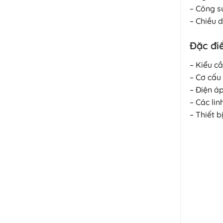
– Công s
– Chiều 
Đặc đi
– Kiểu c
– Cơ cấu
– Điện á
– Các lin
– Thiết 