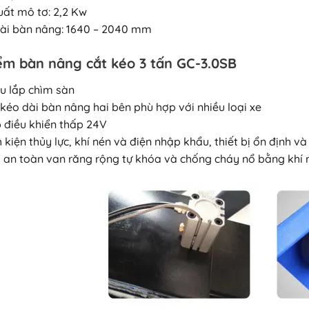
uất mô tơ: 2,2 Kw
dài bàn nâng: 1640 – 2040 mm
ểm bàn nâng cắt kéo 3 tấn GC-3.0SB
ầu lắp chìm sàn
 kéo dài bàn nâng hai bên phù hợp với nhiều loại xe
p điều khiển thấp 24V
h kiện thủy lực, khí nén và điện nhập khẩu, thiết bị ổn định và
bị an toàn van răng rộng tự khóa và chống cháy nổ bằng khí n