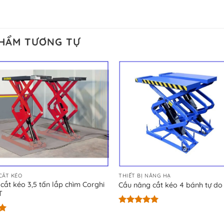
PHẨM TƯƠNG TỰ
CẮT KÉO
THIẾT BỊ NÂNG HẠ
cắt kéo 3,5 tấn lắp chìm Corghi
Cầu nâng cắt kéo 4 bánh tự d
T
Được xếp
hạng
5.00