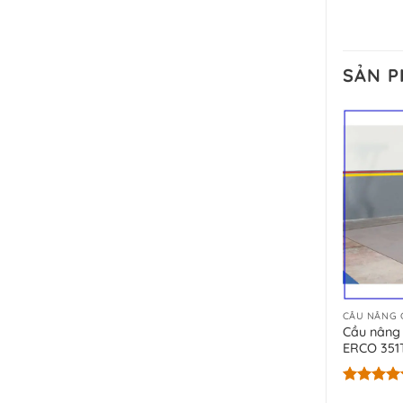
SẢN 
CẦU NÂNG 
Cầu nâng 
ERCO 351
Được xếp