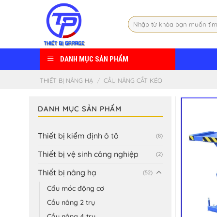
Skip
to
Tìm
content
kiếm:
DANH MỤC SẢN PHẨM
THIẾT BỊ NÂNG HẠ
/
CẦU NÂNG CẮT KÉO
DANH MỤC SẢN PHẨM
Thiết bị kiểm định ô tô
(8)
Thiết bị vệ sinh công nghiệp
(2)
Thiết bị nâng hạ
(52)
Cẩu móc động cơ
Cầu nâng 2 trụ
Cầu nâng 4 trụ