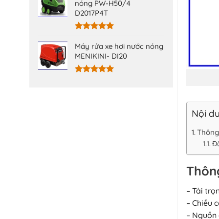
5 sao
nóng PW-H50/4
D2017P4T
Được xếp
hạng
5.00
Máy rửa xe hơi nước nóng
5 sao
MENIKINI- DI20
Được xếp
hạng
5.00
5 sao
Nội du
Thông
Đ
Thông
– Tải tr
– Chiều 
– Nguồn 