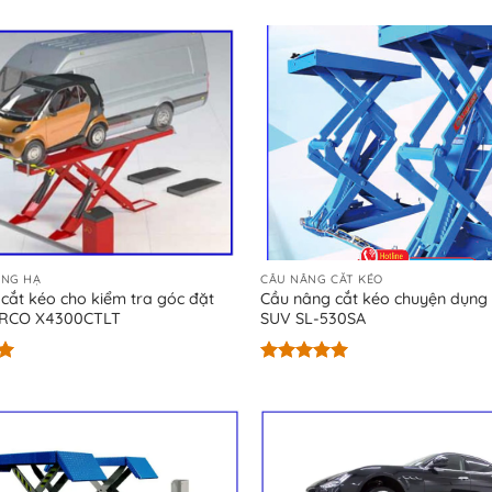
5 sao
ÂNG HẠ
CẦU NÂNG CẮT KÉO
cắt kéo cho kiểm tra góc đặt
Cầu nâng cắt kéo chuyện dụng 
ERCO X4300CTLT
SUV SL-530SA
Được xếp
hạng
5.00
5 sao