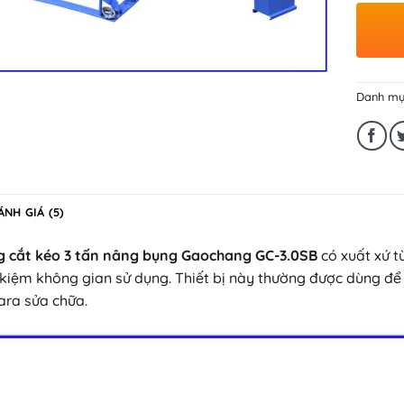
Danh mụ
ÁNH GIÁ (5)
g cắt kéo 3 tấn nâng bụng Gaochang GC-3.0SB
có xuất xứ t
t kiệm không gian sử dụng. Thiết bị này thường được dùng đ
ara sửa chữa.