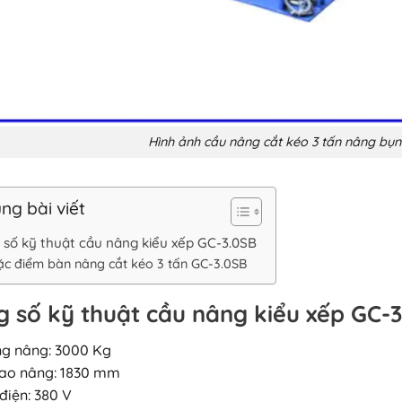
Hình ảnh cầu nâng cắt kéo 3 tấn nâng b
ng bài viết
 số kỹ thuật cầu nâng kiểu xếp GC-3.0SB
ặc điểm bàn nâng cắt kéo 3 tấn GC-3.0SB
 số kỹ thuật cầu nâng kiểu xếp GC-
ọng nâng: 3000 Kg
cao nâng: 1830 mm
điện: 380 V