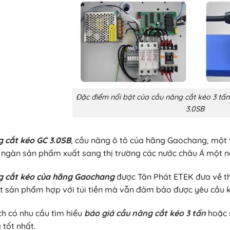
Đặc điểm nổi bật của cầu nâng cắt kéo 3 tấ
3.0SB
 cắt kéo GC 3.0SB
, cầu nâng ô tô của hãng Gaochang, một 
 ngàn sản phẩm xuất sang thị trường các nước châu Á một 
g cắt kéo của hãng Gaochang
được Tân Phát ETEK đưa về t
 sản phẩm hợp với túi tiền mà vẫn đảm bảo được yêu cầu kỹ
h có nhu cầu tìm hiểu
báo giá cầu nâng cắt kéo 3 tấn
hoặc s
 tốt nhất.