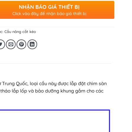
NHẬN BÁO GIÁ THIẾT BỊ
Click vào đây để nhận báo giá thiết bị
c:
Cầu nâng cắt kéo
ừ Trung Quốc, loại cầu này được lắp đặt chìm sàn
ể tháo lắp lốp và bảo dưỡng khung gầm cho các