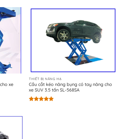
hạng
5.00
5 sao
THIẾT BỊ NÂNG HẠ
cho xe
Cầu cắt kéo nâng bụng có tay nâng cho
xe SUV 3.5 tấn SL-568SA
Được xếp
hạng
5.00
5 sao