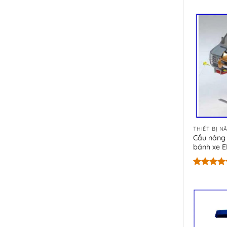
hạng
5.00
5 sao
THIẾT BỊ N
Cầu nâng 
bánh xe 
Được xếp
hạng
5.00
5 sao