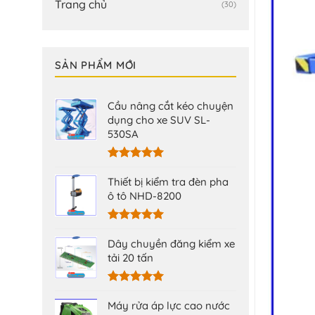
Trang chủ
(30)
SẢN PHẨM MỚI
Cầu nâng cắt kéo chuyện
dụng cho xe SUV SL-
530SA
Được xếp
hạng
5.00
Thiết bị kiểm tra đèn pha
5 sao
ô tô NHD-8200
Được xếp
hạng
5.00
Dây chuyền đăng kiểm xe
5 sao
tải 20 tấn
Được xếp
hạng
5.00
Máy rửa áp lực cao nước