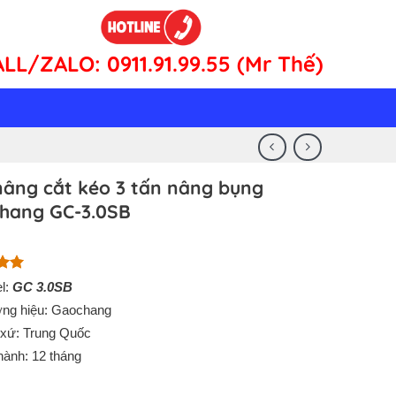
ALL/ZALO:
0911.91.99.55 (Mr Thế)
nâng cắt kéo 3 tấn nâng bụng
hang GC-3.0SB
n 5
l:
GC 3.0SB
n
ng hiệu: Gaochang
á
 xứ: Trung Quốc
hành: 12 tháng