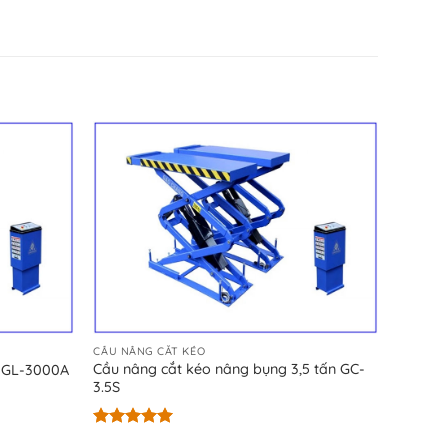
CẦU NÂNG CẮT KÉO
Cầu nâng cắt kéo nâng bụng 3,5 tấn GC-
o GL-3000A
3.5S
Được xếp