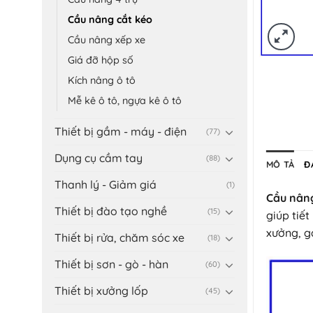
Cầu nâng cắt kéo
Cầu nâng xếp xe
Giá đỡ hộp số
Kích nâng ô tô
Mễ kê ô tô, ngựa kê ô tô
Thiết bị gầm - máy - điện
(77)
Dụng cụ cầm tay
(88)
MÔ TẢ
Đ
Thanh lý - Giảm giá
(1)
Cầu nân
Thiết bị đào tạo nghề
(15)
giúp tiế
xưởng, g
Thiết bị rửa, chăm sóc xe
(18)
Thiết bị sơn - gò - hàn
(60)
Thiết bị xưởng lốp
(45)