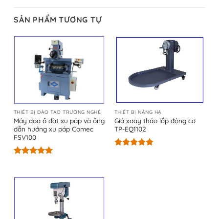
SẢN PHẨM TƯƠNG TỰ
THIẾT BỊ ĐÀO TẠO TRƯỜNG NGHỀ
THIẾT BỊ NÂNG HẠ
Máy doa ổ đặt xu páp và ống
Giá xoay tháo lắp động cơ
dẫn hướng xu páp Comec
TP-EQ1102
FSV100
Được xếp
hạng
5.00
Được xếp
5 sao
hạng
5.00
5 sao