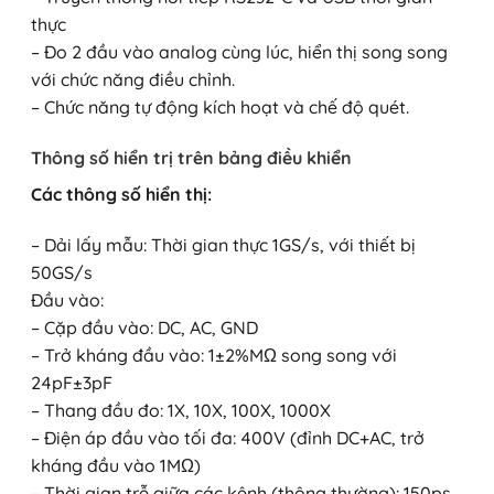
thực
– Đo 2 đầu vào analog cùng lúc, hiển thị song song
với chức năng điều chỉnh.
– Chức năng tự động kích hoạt và chế độ quét.
Thông số hiển trị trên bảng điều khiển
Các thông số hiển thị:
– Dải lấy mẫu: Thời gian thực 1GS/s, với thiết bị
50GS/s
Đầu vào:
– Cặp đầu vào: DC, AC, GND
– Trở kháng đầu vào: 1±2%MΩ song song với
24pF±3pF
– Thang đầu đo: 1X, 10X, 100X, 1000X
– Điện áp đầu vào tối đa: 400V (đỉnh DC+AC, trở
kháng đầu vào 1MΩ)
– Thời gian trễ giữa các kênh (thông thường): 150ps