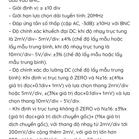
đầu vào BNC.
– Giải định vị: ≥ ±10 div
– Giới hạn lựa chọn dải tuyến tính: 20MHz
– Đáp ứng tần số thấp (cặp AC, -3dB): ≥10Hz với BNC
– Độ chính xác khuếch đại DC: khi độ nhạy trục tung
là 2mV/div~ 5mV/div: ±4% (chế độ lấy mẫu hoặc
lấy mẫu trung bình, khi độ nhạy trục tung là
10mV/div~ 5V/div: ±3% (chế độ lấy mẫu hoặc lấy
mẫu trung bình).
– Độ chính xác đo lường DC (chế độ lấy mẫu trung
bình): Khi định vị trục tung ở ZERO và N≥16: ±(4%x
giá trị đọc+0.1div+ 1mV) và lựa chọn thang 2mV/div
hoặc 5mV/div, ±(3%x giá trị đọc+0.1div+ 1mV) và lựa
chọn thang 10mV/div ~ 5V/div.
– Khi định vị trục tung không ở ZERO và N≥16: ±3%x
(giá trị đọc+giá trị dịch chuyển gốc)+ (1%x giá trị
dịch chuyển gốc), với thang độ nhạy từ 2mV/div tới
200mV/div cộng thêm 2mV, với giá trị lớn hơn