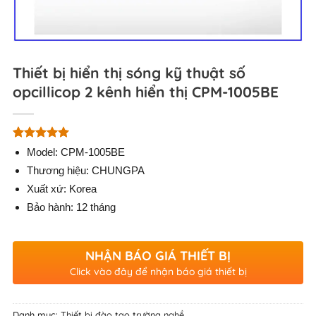
Thiết bị hiển thị sóng kỹ thuật số
opcillicop 2 kênh hiển thị CPM-1005BE
5.00
1
trên 5
Model: CPM-1005BE
dựa trên
Thương hiệu: CHUNGPA
đánh giá
Xuất xứ: Korea
Bảo hành: 12 tháng
NHẬN BÁO GIÁ THIẾT BỊ
Click vào đây để nhận báo giá thiết bị
Danh mục:
Thiết bị đào tạo trường nghề