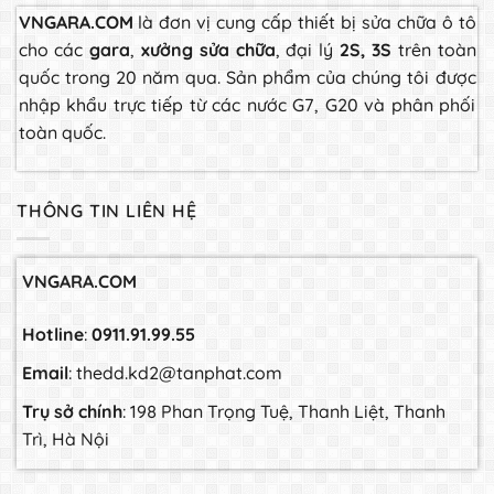
VNGARA.COM
là đơn vị cung cấp thiết bị sửa chữa ô tô
cho các
gara
,
xưởng sửa chữa
, đại lý
2S, 3S
trên toàn
quốc trong 20 năm qua. Sản phẩm của chúng tôi được
nhập khẩu trực tiếp từ các nước G7, G20 và phân phối
toàn quốc.
THÔNG TIN LIÊN HỆ
VNGARA.COM
Hotline
:
0911.91.99.55
Email
: thedd.kd2@tanphat.com
Trụ sở chính
: 198 Phan Trọng Tuệ, Thanh Liệt, Thanh
Trì, Hà Nội