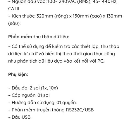
– Nguồn đầu vào: 100~ 240VAC (RMS), 45~ 440Hz,
CATII
– Kích thước: 320mm (rộng) x 150mm (cao) x 130mm
(sâu).
Phần mềm thu thập dữ liệu:
– Có thể sử dụng để kiểm tra các thiết lập, thu thập
dữ liệu lưu trữ và hiển thị theo thời gian thực cũng
như phân tích dữ liệu dựa vào kết nối với PC.
Phụ kiện:
– Đầu đo: 2 sợi (1x, 10x)
– Cáp nguồn: 01 sợi
– Hướng dẫn sử dụng: 01 quyển.
– Phần mềm truyền thông RS232C/USB
– Đầu USB.