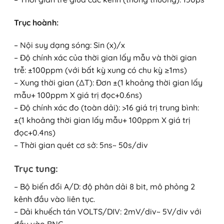
Trục hoành:
– Nội suy dạng sóng: Sin (x)/x
– Độ chính xác của thời gian lấy mẫu và thời gian
trễ: ±100ppm (với bất kỳ xung có chu kỳ ≥1ms)
– Xung thời gian (∆T): Đơn ±(1 khoảng thời gian lấy
mẫu+ 100ppm X giá trị đọc+0.6ns)
– Độ chính xác đo (toàn dải): >16 giá trị trung bình:
±(1 khoảng thời gian lấy mẫu+ 100ppm X giá trị
đọc+0.4ns)
– Thời gian quét cơ sở: 5ns~ 50s/div
Trục tung:
– Bộ biến đổi A/D: độ phân dải 8 bit, mô phỏng 2
kênh đầu vào liên tục.
– Dải khuếch tán VOLTS/DIV: 2mV/div~ 5V/div với