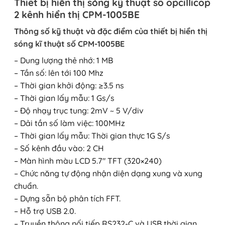
Thiết bị hiển thị sóng kỹ thuật số opcillicop
2 kênh hiển thị CPM-1005BE
Thông số kỹ thuật và đặc điểm của thiết bị hiển thị
sóng kĩ thuật số CPM-1005BE
– Dung lượng thẻ nhớ: 1 MB
– Tần số: lên tới 100 Mhz
– Thời gian khởi động: ≥3.5 ns
– Thời gian lấy mẫu: 1 Gs/s
– Độ nhạy trục tung: 2mV ~ 5 V/div
– Dải tần số làm việc: 100MHz
– Thời gian lấy mẫu: Thời gian thực 1G S/s
– Số kênh đầu vào: 2 CH
– Màn hình màu LCD 5.7″ TFT (320×240)
– Chức năng tự động nhận diện dạng xung và xung
chuẩn.
– Dựng sẵn bộ phân tích FFT.
– Hỗ trợ USB 2.0.
– Truyền thông nối tiếp RS232-C và USB thời gian