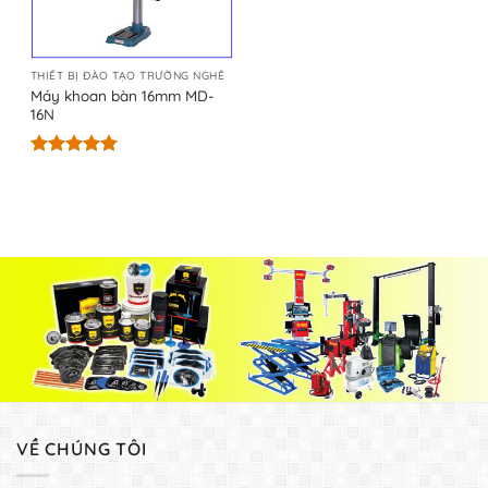
THIẾT BỊ ĐÀO TẠO TRƯỜNG NGHỀ
Máy khoan bàn 16mm MD-
16N
Được xếp
hạng
5.00
5 sao
VỀ CHÚNG TÔI