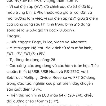
200mV/div tới 5V/div cộng thêm 50mV.
– Vi sai điện áp (∆V), độ chính xác đo (chế độ lấy
mẫu trung bình): Phụ thuộc vào giá trị cài đặt và
môi trường làm việc, vi sai điện áp (∆V) giữa 2 điểm
của dạng sóng sau khi tính trung bình ≥16 dạng
sóng sẽ là: ±(3%x giá trị đọc x 0.05div).
Trigger:
– Kiểu trigger: Edge, Pulce, video và Alternate
– Mức trigger: Nội tại ±5div tính từ tâm màn hình,
EXT: ±3V, EXT/5: ±15V.
– Tự động đo dạng sóng: 28
– Các cổng, các ứng dụng và các hàm toán học: Tiêu
chuẩn: thiết bị USB, USB Host và RS-232C, Add,
Subtract, Multiply, Divide, Reverse và FFT. Sử dụng
trong đào tạo, nghiên cứu phát triển, dây chuyền
sản xuất điện tử vv…
– Hiển thị: màn hình LCD màu 64k, 320×240, chiều
dài đường chéo 145mm (5.7″).