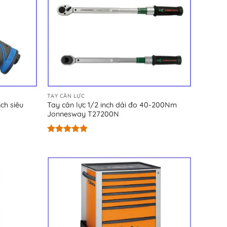
TAY CÂN LỰC
ch siêu
Tay cân lực 1/2 inch dải đo 40-200Nm
Jonnesway T27200N
Được xếp
hạng
4.89
5 sao