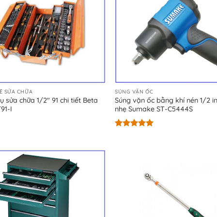
Ề SỬA CHỮA
SÚNG VẶN ỐC
 sửa chữa 1/2″ 91 chi tiết Beta
Súng vặn ốc bằng khí nén 1/2 in
91-I
nhẹ Sumake ST-C5444S
Được xếp
hạng
5.00
5 sao