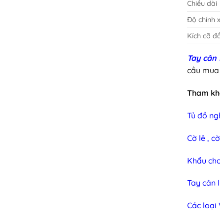
Chiều dài
Độ chính 
Kích cỡ đ
Tay cân 
cầu mua t
Tham khả
Tủ đồ ngh
Cờ lê , c
Khẩu ch
Tay cân 
Các loại