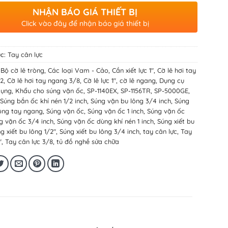
NHẬN BÁO GIÁ THIẾT BỊ
Click vào đây để nhận báo giá thiết bị
c:
Tay cân lực
:
Bộ cờ lê tròng
,
Các loại Vam - Cảo
,
Cần xiết lực 1"
,
Cờ lê hơi tay
2
,
Cờ lê hơi tay ngang 3/8
,
Cờ lê lực 1"
,
cờ lê ngang
,
Dụng cụ
dụng
,
Khẩu cho súng vặn ốc
,
SP-1140EX
,
SP-1156TR
,
SP-5000GE
,
Súng bắn ốc khí nén 1/2 inch
,
Súng vặn bu lông 3/4 inch
,
Súng
ông tay ngang
,
Súng vặn ốc
,
Súng vặn ốc 1 inch
,
Súng vặn ốc
g vặn ốc 3/4 inch
,
Súng vặn ốc dùng khí nén 1 inch
,
Súng xiết bu
g xiết bu lông 1/2"
,
Súng xiết bu lông 3/4 inch
,
tay cân lực
,
Tay
"
,
Tay cân lực 3/8
,
tủ đồ nghề sửa chữa