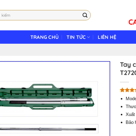
C
TRANG CHỦ
TIN TỨC
LIÊN HỆ
Tay c
T272
5.00
1
trê
Mode
dựa trê
Thươ
đánh gi
Xuất
Bảo 