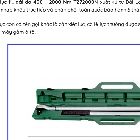
 lực 1”, dải đo 400 – 2000 Nm T272000N
xuất xứ từ Đài 
hập khẩu trực tiếp và phân phối toàn quốc bảo hành 6 thá
ực còn có tên gọi khác là cần xiết lực, cờ lê lực thường được
 máy gầm ô tô.