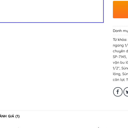
Danh mụ
Từ khóa
ngang 1/
chuyên 
SP-7145
,
vặn bu l
1/2"
,
Sún
lông
,
Sún
cân lực 1
ÁNH GIÁ (1)