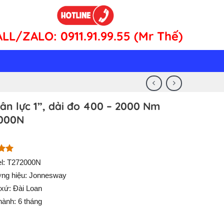
ALL/ZALO:
0911.91.99.55 (Mr Thế)
ân lực 1”, dải đo 400 – 2000 Nm
000N
n 5
l: T272000N
n
ng hiệu: Jonnesway
á
 xứ: Đài Loan
hành: 6 tháng