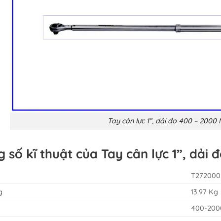
Tay cân lực 1”, dải đo 400 – 200
 số kĩ thuật của Tay cân lực 1”, dả
T27200
g
13.97 Kg
400-20