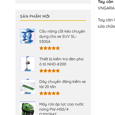
Tay cân
VNGARA n
SẢN PHẨM MỚI
Tay cân l
sửa chữa
Cầu nâng cắt kéo chuyện
dụng cho xe SUV SL-
530SA
Được xếp
hạng
5.00
Thiết bị kiểm tra đèn pha
5 sao
ô tô NHD-8200
Được xếp
hạng
5.00
Dây chuyền đăng kiểm xe
5 sao
tải 20 tấn
Được xếp
hạng
5.00
Máy rửa áp lực cao nước
5 sao
nóng PW-H50/4
D2017P4T