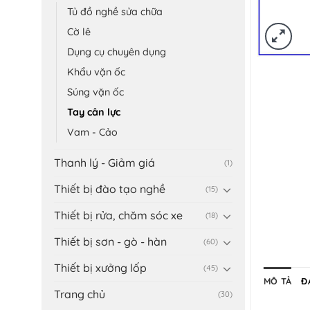
Tủ đồ nghề sửa chữa
Cờ lê
Dụng cụ chuyên dụng
Khẩu vặn ốc
Súng vặn ốc
Tay cân lực
Vam - Cảo
Thanh lý - Giảm giá
(1)
Thiết bị đào tạo nghề
(15)
Thiết bị rửa, chăm sóc xe
(18)
Thiết bị sơn - gò - hàn
(60)
Thiết bị xưởng lốp
(45)
MÔ TẢ
Đ
Trang chủ
(30)