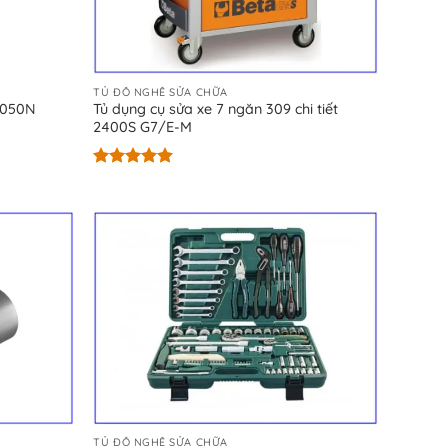
TỦ ĐỒ NGHỀ SỬA CHỮA
1050N
Tủ dụng cụ sửa xe 7 ngăn 309 chi tiết
2400S G7/E-M
Được xếp
hạng
5.00
5 sao
TỦ ĐỒ NGHỀ SỬA CHỮA