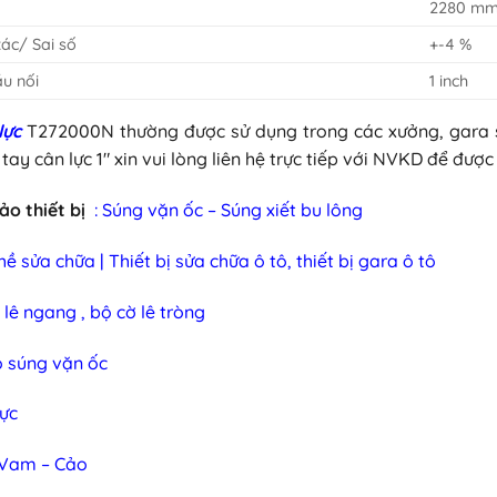
2280 m
xác/ Sai số
+-4 %
ầu nối
1 inch
lực
T272000N thường được sử dụng trong các xưởng, gara 
ay cân lực 1″ xin vui lòng liên hệ trực tiếp với NVKD để được 
o thiết bị
:
Súng vặn ốc – Súng xiết bu lông
ề sửa chữa | Thiết bị sửa chữa ô tô, thiết bị gara ô tô
ờ lê ngang , bộ cờ lê tròng
o súng vặn ốc
lực
 Vam – Cảo