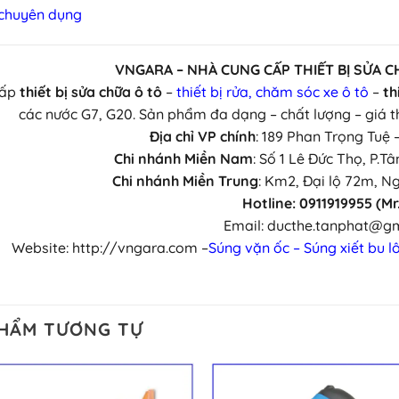
 chuyên dụng
VNGARA – NHÀ CUNG CẤP THIẾT BỊ SỬA C
cấp
thiết bị sửa chữa ô tô
–
thiết bị rửa, chăm sóc xe ô tô
–
th
các nước G7, G20. Sản phẩm đa dạng – chất lượng – giá t
Địa chỉ VP chính
: 189 Phan Trọng Tuệ 
Chi nhánh Miền Nam
: Số 1 Lê Đức Thọ, P.T
Chi nhánh Miền Trung
: Km2, Đại lộ 72m, N
Hotline: 0911919955 (Mr
Email: ducthe.tanphat@g
Website: http://vngara.com –
Súng vặn ốc – Súng xiết bu l
PHẨM TƯƠNG TỰ