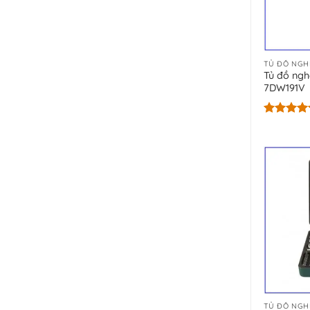
TỦ ĐỒ NGH
Tủ đồ nghề
7DW191V
Được xếp
hạng
5.00
5 sao
TỦ ĐỒ NGH