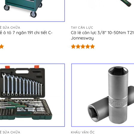
Ề SỬA CHỮA
TAY CÂN LỰC
 ô tô 7 ngăn 191 chi tiết C-
Cờ lê cân lực 3/8″ 10-50Nm T2
Jonnesway
Được xếp
hạng
5.00
5 sao
Ề SỬA CHỮA
KHẨU VẶN ỐC