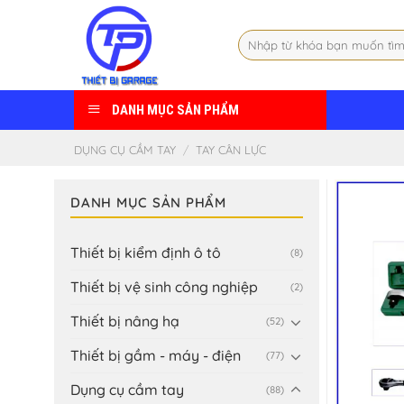
Skip
to
Tìm
content
kiếm:
DANH MỤC SẢN PHẨM
DỤNG CỤ CẦM TAY
/
TAY CÂN LỰC
DANH MỤC SẢN PHẨM
Thiết bị kiểm định ô tô
(8)
Thiết bị vệ sinh công nghiệp
(2)
Thiết bị nâng hạ
(52)
Thiết bị gầm - máy - điện
(77)
Dụng cụ cầm tay
(88)