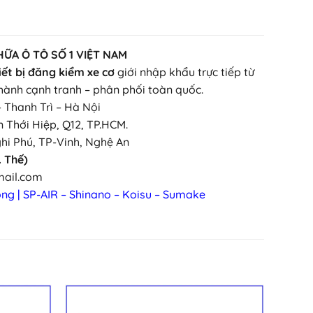
HỮA Ô TÔ SỐ 1 VIỆT NAM
iết bị đăng kiểm xe cơ
giới nhập khẩu trực tiếp từ
hành cạnh tranh – phân phối toàn quốc.
– Thanh Trì – Hà Nội
ân Thới Hiệp, Q12, TP.HCM.
ghi Phú, TP-Vinh, Nghệ An
. Thế)
mail.com
ông | SP-AIR – Shinano – Koisu – Sumake