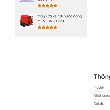
Được xếp
hạng
5.00
Máy rửa xe hơi nước nóng
5 sao
MENIKINI- DI20
Được xếp
hạng
5.00
5 sao
Thông
Model
Khối lượn
Dải đo