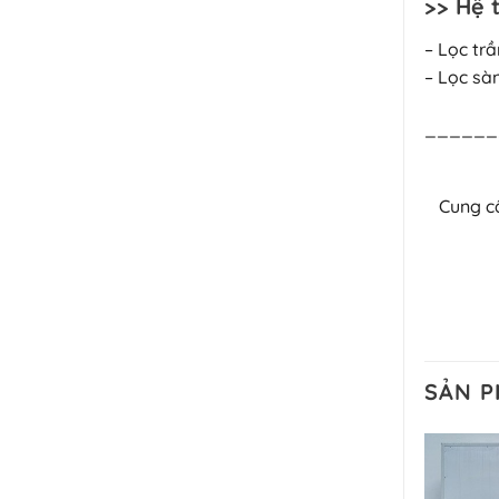
>> Hệ 
– Lọc tr
– Lọc sà
______
Cung 
SẢN 