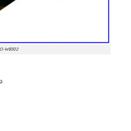
BAO-WB302
g.