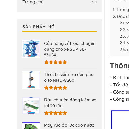
Trang chủ
(30)
Thông
Đặc đ
>
SẢN PHẨM MỚI
>
>
Cầu nâng cắt kéo chuyện
dụng cho xe SUV SL-
>
530SA
Thông
Được xếp
hạng
5.00
Thiết bị kiểm tra đèn pha
– Kích t
5 sao
ô tô NHD-8200
– Tốc độ
– Công s
Được xếp
– Công s
hạng
5.00
Dây chuyền đăng kiểm xe
5 sao
tải 20 tấn
Được xếp
hạng
5.00
Máy rửa áp lực cao nước