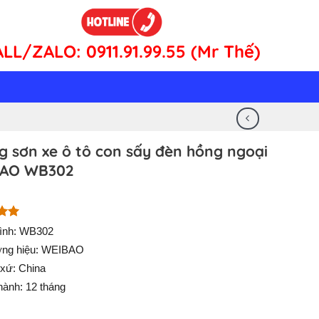
ALL/ZALO:
0911.91.99.55 (Mr Thế)
g sơn xe ô tô con sấy đèn hồng ngoại
AO WB302
n 5
ình: WB302
n
ng hiệu: WEIBAO
á
 xứ: China
hành: 12 tháng