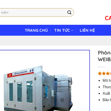
C
TRANG CHỦ
TIN TỨC
LIÊN HỆ
Phòn
WEIB
5.00
8
trê
Mô h
dựa trê
Thươ
đánh gi
Xuất
Bảo 