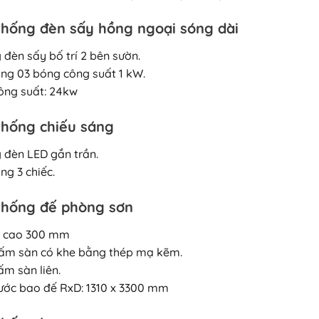
thống đèn sấy hồng ngoại sóng dài
 đèn sấy bố trí 2 bên sườn.
ng 03 bóng công suất 1 kW.
ông suất: 24kw
thống chiếu sáng
 đèn LED gắn trần.
ng 3 chiếc.
thống đế phòng sơn
i cao 300 mm
tấm sàn có khe bằng thép mạ kẽm.
ấm sàn liên.
hước bao đế RxD: 1310 x 3300 mm