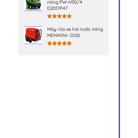
5 sao
nóng PW-H50/4
D2017P4T
Được xếp
hạng
5.00
Máy rửa xe hơi nước nóng
5 sao
MENIKINI- DI20
Được xếp
hạng
5.00
5 sao