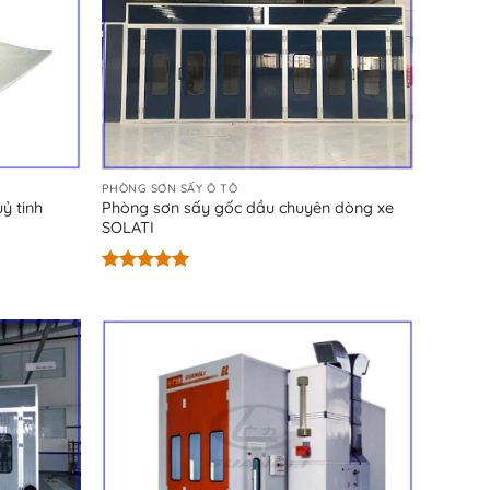
PHÒNG SƠN SẤY Ô TÔ
ỷ tinh
Phòng sơn sấy gốc dầu chuyên dòng xe
SOLATI
Được xếp
hạng
5.00
5 sao