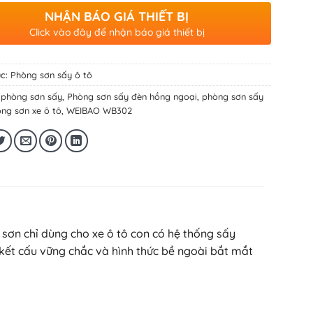
NHẬN BÁO GIÁ THIẾT BỊ
Click vào đây để nhận báo giá thiết bị
c:
Phòng sơn sấy ô tô
:
phòng sơn sấy
,
Phòng sơn sấy đèn hồng ngoại
,
phòng sơn sấy
ng sơn xe ô tô
,
WEIBAO WB302
sơn chỉ dùng cho xe ô tô con có hệ thống sấy
ết cấu vững chắc và hình thức bề ngoài bắt mắt