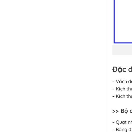
Đặc đ
– Vách d
– Kích t
– Kích t
>> Bộ 
– Quạt n
– Bảng đi