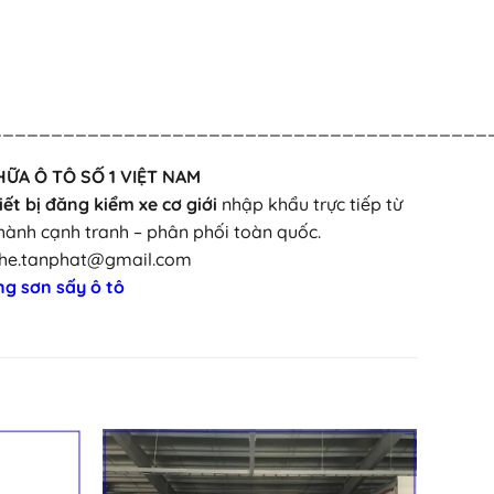
_________________________________________
HỮA Ô TÔ SỐ 1 VIỆT NAM
iết bị đăng kiểm xe cơ giới
nhập khẩu trực tiếp từ
hành cạnh tranh – phân phối toàn quốc.
ucthe.tanphat@gmail.com
g sơn sấy ô tô