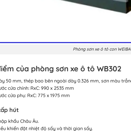
Phòng sơn xe ô tô con WEI
iểm của phòng sơn xe ô tô WB302
ày 50 mm, thép bao bên ngoài dày 0.326 mm, sơn màu trắn
hước cửa chính: RxC: 990 x 2535 mm
hước cửa phụ: RxC: 775 x 1975 mm
cấp hút
hập khẩu Châu Âu.
ều khiển đặt nhiệt độ sấy và thời gian sấy.