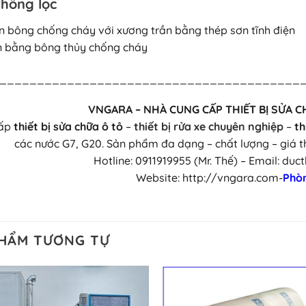
thống lọc
ần bông chống cháy với xương trần bằng thép sơn tĩnh điện
n bằng bông thủy chống cháy
________________________________________
VNGARA – NHÀ CUNG CẤP THIẾT BỊ SỬA C
cấp
thiết bị sửa chữa ô tô
–
thiết bị rửa xe chuyên nghiệp
–
th
các nước G7, G20. Sản phẩm đa dạng – chất lượng – giá t
Hotline: 0911919955 (Mr. Thế) – Email: d
Website: http://vngara.com-
Phòn
PHẨM TƯƠNG TỰ