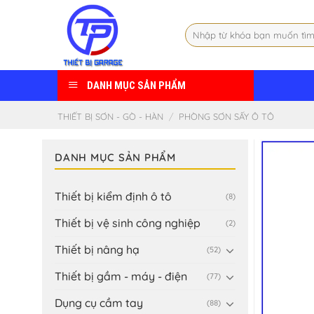
Skip
to
Tìm
content
kiếm:
DANH MỤC SẢN PHẨM
THIẾT BỊ SƠN - GÒ - HÀN
/
PHÒNG SƠN SẤY Ô TÔ
DANH MỤC SẢN PHẨM
Thiết bị kiểm định ô tô
(8)
Thiết bị vệ sinh công nghiệp
(2)
Thiết bị nâng hạ
(52)
Thiết bị gầm - máy - điện
(77)
Dụng cụ cầm tay
(88)