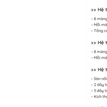
>> Hệ 
– 8 máng
– Mỗi má
– Tổng c
>> Hệ 
– 8 máng
– Mỗi má
>> Hệ 
– Sàn nổ
– 2 dãy 
– 3 dãy t
– Kích t