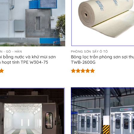
N - GÒ - HÀN
PHÒNG SƠN SẤY Ô TÔ
i bằng nước và khử mùi sơn
Bông lọc trần phòng sơn sợi thu
 hoạt tính TPE W304-75
TWB-2600G
Được xếp
hạng
5.00
5 sao