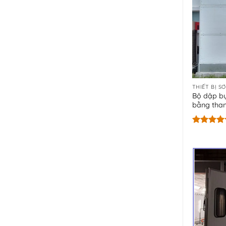
THIẾT BỊ SƠ
Bộ dập bụ
bằng than
Được xếp
hạng
5.00
5 sao