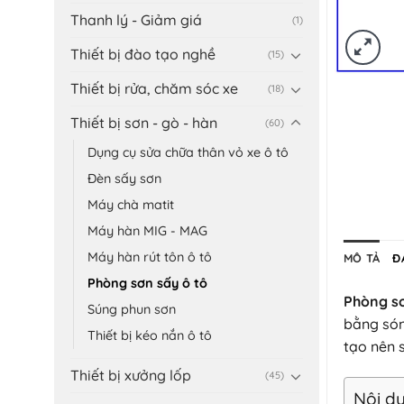
Thanh lý - Giảm giá
(1)
Thiết bị đào tạo nghề
(15)
Thiết bị rửa, chăm sóc xe
(18)
Thiết bị sơn - gò - hàn
(60)
Dụng cụ sửa chữa thân vỏ xe ô tô
Đèn sấy sơn
Máy chà matit
Máy hàn MIG - MAG
Máy hàn rút tôn ô tô
MÔ TẢ
Đ
Phòng sơn sấy ô tô
Phòng s
Súng phun sơn
bằng són
Thiết bị kéo nắn ô tô
tạo nên 
Thiết bị xưởng lốp
(45)
Nội du