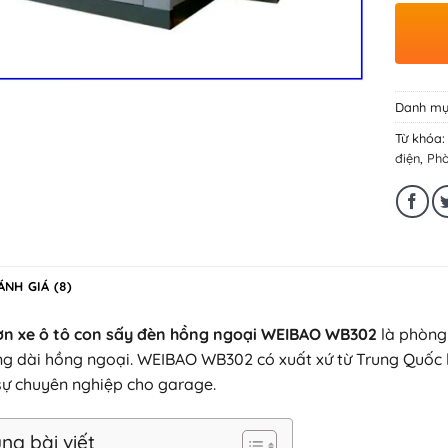
Danh mụ
Từ khóa
điện
,
Phò
ÁNH GIÁ (8)
ơn xe ô tô con sấy đèn hồng ngoại WEIBAO WB302
là phòng 
g dài hồng ngoại. WEIBAO WB302 có xuất xứ từ Trung Quốc k
sự chuyên nghiệp cho garage.
ng bài viết