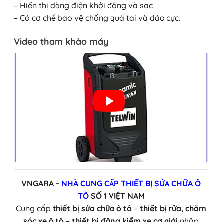
– Hiển thị dòng điện khởi động và sạc
– Có cơ chế bảo vệ chống quá tải và đảo cực.
Video tham khảo máy
VNGARA –
NHÀ CUNG CẤP THIẾT BỊ SỬA CHỮA Ô
TÔ
SỐ 1 VIỆT NAM
Cung cấp
thiết bị sửa chữa ô tô
–
thiết bị rửa, chăm
sóc xe ô tô
–
thiết bị đăng kiểm xe cơ giới
nhập