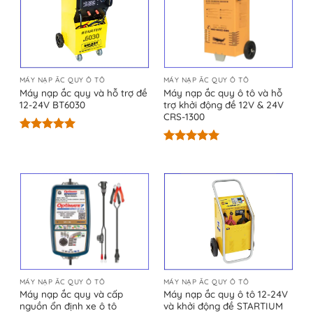
MÁY NẠP ẮC QUY Ô TÔ
MÁY NẠP ẮC QUY Ô TÔ
Máy nạp ắc quy và hỗ trợ đề
Máy nạp ắc quy ô tô và hỗ
12-24V BT6030
trợ khởi động đề 12V & 24V
CRS-1300
Được xếp
hạng
5.00
Được xếp
5 sao
hạng
5.00
5 sao
MÁY NẠP ẮC QUY Ô TÔ
MÁY NẠP ẮC QUY Ô TÔ
Máy nạp ắc quy và cấp
Máy nạp ắc quy ô tô 12-24V
nguồn ổn định xe ô tô
và khởi động đề STARTIUM