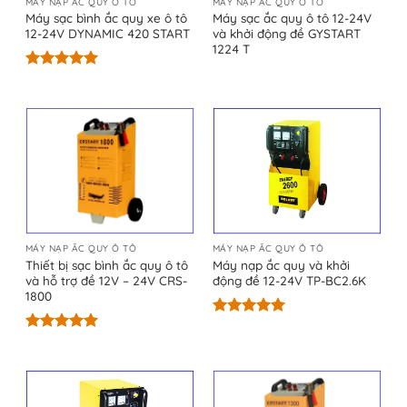
MÁY NẠP ẮC QUY Ô TÔ
MÁY NẠP ẮC QUY Ô TÔ
Máy sạc bình ắc quy xe ô tô
Máy sạc ắc quy ô tô 12-24V
12-24V DYNAMIC 420 START
và khởi động đề GYSTART
1224 T
Được xếp
hạng
5.00
5 sao
MÁY NẠP ẮC QUY Ô TÔ
MÁY NẠP ẮC QUY Ô TÔ
Thiết bị sạc bình ắc quy ô tô
Máy nạp ắc quy và khởi
và hỗ trợ đề 12V – 24V CRS-
động đề 12-24V TP-BC2.6K
1800
Được xếp
hạng
5.00
Được xếp
5 sao
hạng
5.00
5 sao