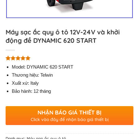
Máy sạc ắc quy ô tô 12V-24V và khởi
động đề DYNAMIC 620 START
5.00
1
trên 5
Model: DYNAMIC 620 START
dựa trên
Thương hiệu: Telwin
đánh giá
Xuất xứ: Italy
Bảo hành: 12 tháng
NHẬN BÁO GIÁ THIẾT BỊ
Click vào đây để nhận báo giá thiết bị
Danh mục:
Máy nạp ắc quy ô tô