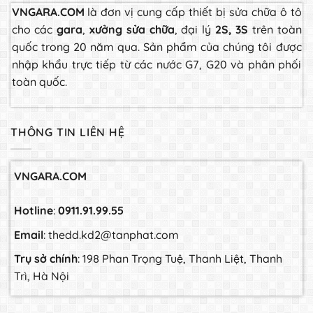
VNGARA.COM
là đơn vị cung cấp thiết bị sửa chữa ô tô
cho các
gara
,
xưởng sửa chữa
, đại lý
2S, 3S
trên toàn
quốc trong 20 năm qua. Sản phẩm của chúng tôi được
nhập khẩu trực tiếp từ các nước G7, G20 và phân phối
toàn quốc.
THÔNG TIN LIÊN HỆ
VNGARA.COM
Hotline
:
0911.91.99.55
Email
: thedd.kd2@tanphat.com
Trụ sở chính
: 198 Phan Trọng Tuệ, Thanh Liệt, Thanh
Trì, Hà Nội