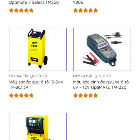
Optimate 7 Select TM250
980E
Được xếp
Được xếp
hạng
5.00
hạng
5.00
5 sao
5 sao
MÁY NẠP ẮC QUY Ô TÔ
MÁY NẠP ẮC QUY Ô TÔ
Máy sạc ắc quy ô tô 12-24V
Máy sạc bình ắc quy xe ô tô
TP-BC1.3K
6V – 12V OptiMATE TM-220
Được xếp
Được xếp
hạng
5.00
hạng
5.00
5 sao
5 sao