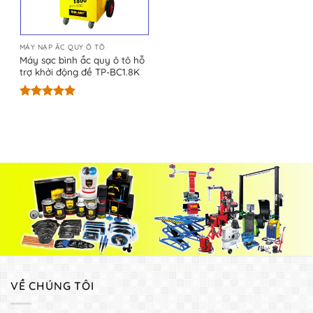
MÁY NẠP ẮC QUY Ô TÔ
Máy sạc bình ắc quy ô tô hỗ
trợ khởi động đề TP-BC1.8K
Được xếp
hạng
5.00
5 sao
VỀ CHÚNG TÔI