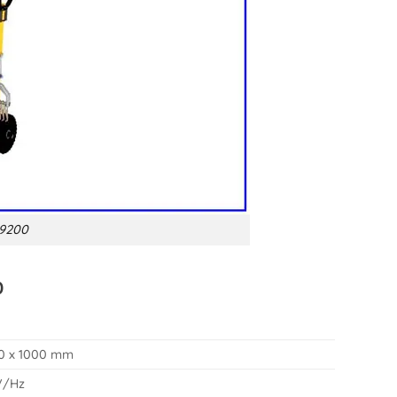
 9200
0
0 x 1000 mm
V/Hz