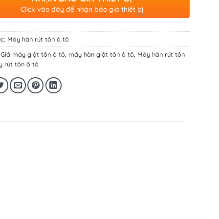
Click vào đây để nhận báo giá thiết bị
c:
Máy hàn rút tôn ô tô
:
Giá máy giật tôn ô tô
,
máy hàn giật tôn ô tô
,
Máy hàn rút tôn
 rút tôn ô tô