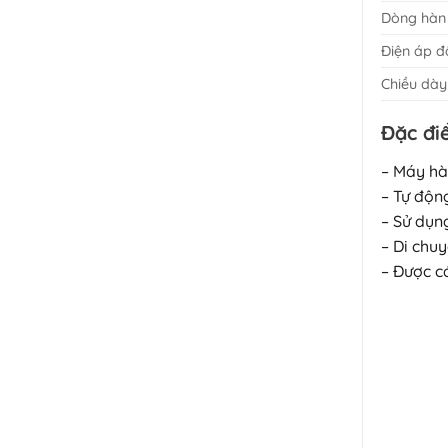
Dòng hàn 
Điện áp đ
Chiều dày
Đặc đi
– Máy hà
– Tự động
– Sử dụn
– Di chuy
– Được c