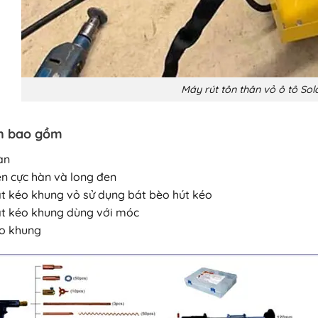
Máy rút tôn thân vỏ ô tô So
ện bao gồm
àn
ện cực hàn và long đen
ật kéo khung vỏ sử dụng bát bèo hút kéo
ật kéo khung dùng với móc
o khung