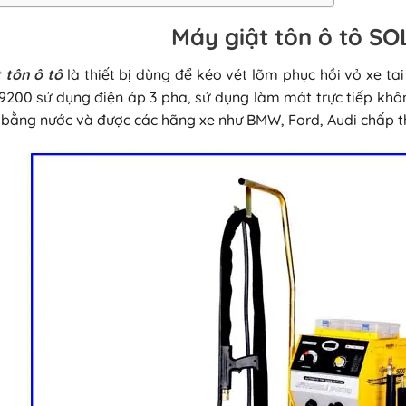
Máy giật tôn ô tô S
 tôn ô tô
là thiết bị dùng để kéo vét lõm phục hồi vỏ xe ta
200 sử dụng điện áp 3 pha, sử dụng làm mát trực tiếp khô
bằng nước và được các hãng xe như BMW, Ford, Audi chấp t