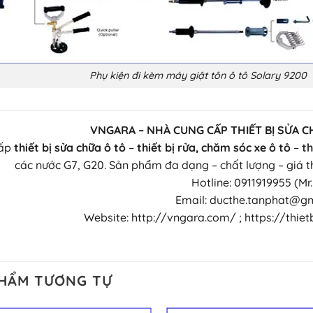
Phụ kiện đi kèm máy giật tôn ô tô Solary 9200
VNGARA – NHÀ CUNG CẤP THIẾT BỊ SỬA C
cấp
thiết bị sửa chữa ô tô
–
thiết bị rửa, chăm sóc xe ô tô
–
th
các nước G7, G20. Sản phẩm đa dạng – chất lượng – giá t
Hotline: 0911919955 (Mr
Email: ducthe.tanphat@g
Website: http://vngara.com/ ; https://thi
PHẨM TƯƠNG TỰ