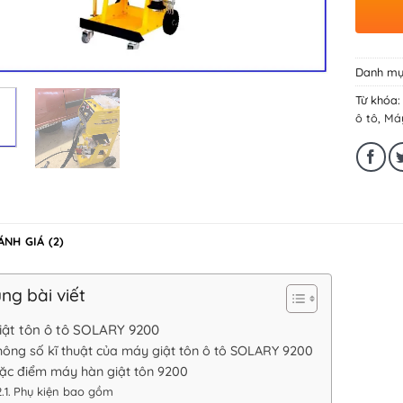
Danh mụ
Từ khóa
ô tô
,
Máy
ÁNH GIÁ (2)
ng bài viết
iật tôn ô tô SOLARY 9200
ông số kĩ thuật của máy giật tôn ô tô SOLARY 9200
ặc điểm máy hàn giật tôn 9200
Phụ kiện bao gồm