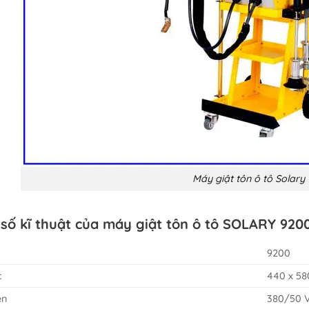
Máy giật tôn ô tô Solary
số kĩ thuật của máy giật tôn ô tô SOLARY 920
9200
c
440 x 58
ện
380/50 