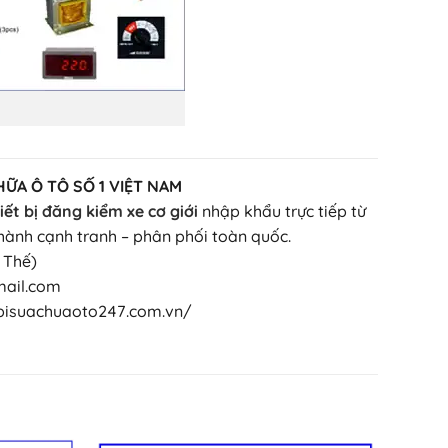
HỮA Ô TÔ SỐ 1 VIỆT NAM
iết bị đăng kiểm xe cơ giới
nhập khẩu trực tiếp từ
hành cạnh tranh – phân phối toàn quốc.
. Thế)
mail.com
etbisuachuaoto247.com.vn/