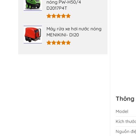
5 sao
nóng PW-H50/4
D2017P4T
Được xếp
hạng
5.00
Máy rửa xe hơi nước nóng
5 sao
MENIKINI- DI20
Được xếp
hạng
5.00
5 sao
Thông 
Model
Kích thướ
Nguồn đi