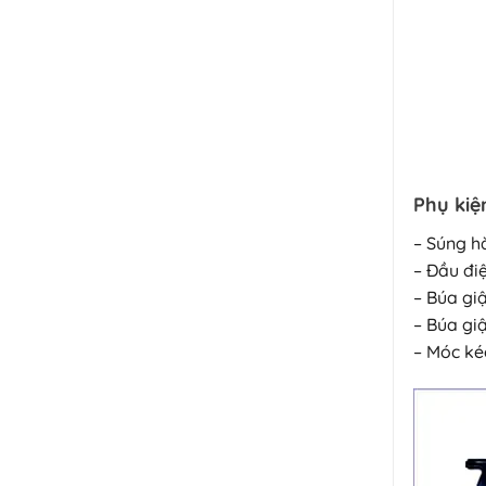
Phụ ki
– Súng h
– Đầu đi
– Búa gi
– Búa gi
– Móc ké