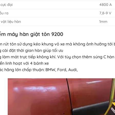
cực đại
4800 A
ầu ra
7,8-9 V
 vật liệu hàn
1mm
ểm máy hàn giật tôn 9200
n rút tôn sử dụng kéo khung vỏ xe mà không ảnh hưởng tới 
 cài đặt thời gian hàn giúp tối ưu
g làm mát trực tiếp không khí. Với tùy chọn thêm súng C h
ển linh hoạt với 4 bánh xe
ác hãng lớn chấp thuận: BMW, Ford, Audi,