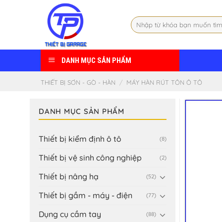
Skip
to
Tìm
content
kiếm:
DANH MỤC SẢN PHẨM
THIẾT BỊ SƠN - GÒ - HÀN
/
MÁY HÀN RÚT TÔN Ô TÔ
DANH MỤC SẢN PHẨM
Thiết bị kiểm định ô tô
(8)
Thiết bị vệ sinh công nghiệp
(2)
Thiết bị nâng hạ
(52)
Thiết bị gầm - máy - điện
(77)
Dụng cụ cầm tay
(88)