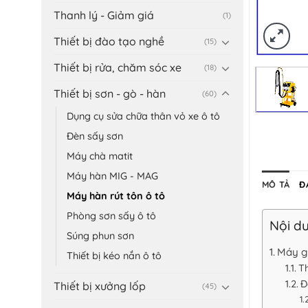
Thanh lý - Giảm giá
(1)
Thiết bị đào tạo nghề
(15)
Thiết bị rửa, chăm sóc xe
(18)
Thiết bị sơn - gò - hàn
(60)
Dụng cụ sửa chữa thân vỏ xe ô tô
Đèn sấy sơn
Máy chà matit
Máy hàn MIG - MAG
MÔ TẢ
Đ
Máy hàn rút tôn ô tô
Phòng sơn sấy ô tô
Nội du
Súng phun sơn
Máy g
Thiết bị kéo nắn ô tô
Th
Đ
Thiết bị xưởng lốp
(45)