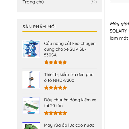
Trang chủ
(30)
Máy giật
SẢN PHẨM MỚI
SOLARY 9
làm mát 
Cầu nâng cắt kéo chuyện
dụng cho xe SUV SL-
530SA
Được xếp
hạng
5.00
Thiết bị kiểm tra đèn pha
5 sao
ô tô NHD-8200
Được xếp
hạng
5.00
Dây chuyền đăng kiểm xe
5 sao
tải 20 tấn
Được xếp
hạng
5.00
Máy rửa áp lực cao nước