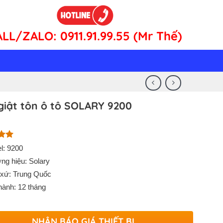
ALL/ZALO:
0911.91.99.55 (Mr Thế)
giật tôn ô tô SOLARY 9200
n 5
l: 9200
n
ng hiệu: Solary
á
 xứ: Trung Quốc
hành: 12 tháng
NHẬN BÁO GIÁ THIẾT BỊ