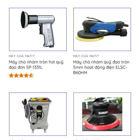
hạng
5.00
hạng
5.00
5 sao
5 sao
MÁY CHÀ MATIT
MÁY CHÀ MATIT
Máy chà nhám tròn hơi quỹ
Máy chà nhám quỹ đạo tròn
đạo đơn SP-1331L
5mm hoạt động điện ELSC-
B60HM
Được xếp
hạng
4.50
5 sao