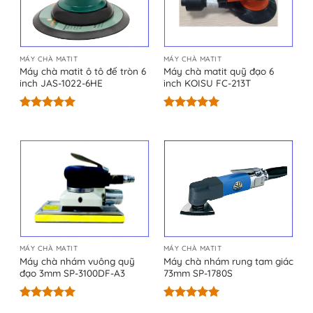
MÁY CHÀ MATIT
MÁY CHÀ MATIT
Máy chà matit ô tô đế tròn 6
Máy chà matit quỹ đạo 6
inch JAS-1022-6HE
inch KOISU FC-213T
Được xếp
Được xếp
hạng
5.00
hạng
5.00
5 sao
5 sao
MÁY CHÀ MATIT
MÁY CHÀ MATIT
Máy chà nhám vuông quỹ
Máy chà nhám rung tam giác
đạo 3mm SP-3100DF-A3
73mm SP-1780S
Được xếp
Được xếp