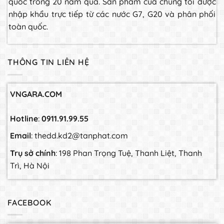
quốc trong 20 năm qua. Sản phẩm của chúng tôi được
nhập khẩu trực tiếp từ các nước G7, G20 và phân phối
toàn quốc.
THÔNG TIN LIÊN HỆ
VNGARA.COM
Hotline
:
0911.91.99.55
Email
: thedd.kd2@tanphat.com
Trụ sở chính
: 198 Phan Trọng Tuệ, Thanh Liệt, Thanh
Trì, Hà Nội
FACEBOOK