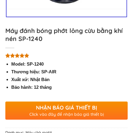
Máy đánh bóng phớt lông cừu bằng khí
nén SP-1240
5.00
3
trên 5
Model: SP-1240
dựa trên
Thương hiệu: SP-AIR
đánh giá
Xuất xứ: Nhật Bản
Bảo hành: 12 tháng
NHẬN BÁO GIÁ THIẾT BỊ
Click vào đây để nhận báo giá thiết bị
Danh mục:
Máy chà matit