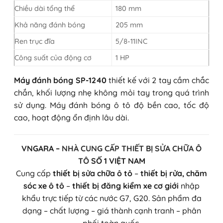
Chiều dài tổng thể
180 mm
Khả năng đánh bóng
205 mm
Ren trục đĩa
5/8-11INC
Công suất của động cơ
1 HP
Máy đánh bóng
SP-1240
thiết kế với 2 tay cầm chắc
chắn, khối lượng nhẹ không mỏi tay trong quá trình
sử dụng. Máy đánh bóng ô tô độ bền cao, tốc độ
cao, hoạt động ổn định lâu dài.
VNGARA –
NHÀ CUNG CẤP THIẾT BỊ SỬA CHỮA Ô
TÔ
SỐ 1 VIỆT NAM
Cung cấp
thiết bị sửa chữa ô tô
–
thiết bị rửa, chăm
sóc xe ô tô
–
thiết bị đăng kiểm xe cơ giới
nhập
khẩu trực tiếp từ các nước G7, G20. Sản phẩm đa
dạng – chất lượng – giá thành cạnh tranh – phân