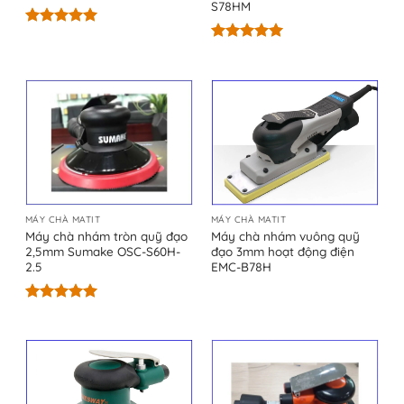
S78HM
Được xếp
hạng
5.00
Được xếp
5 sao
hạng
5.00
5 sao
MÁY CHÀ MATIT
MÁY CHÀ MATIT
Máy chà nhám tròn quỹ đạo
Máy chà nhám vuông quỹ
2,5mm Sumake OSC-S60H-
đạo 3mm hoạt động điện
2.5
EMC-B78H
Được xếp
hạng
5.00
5 sao