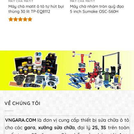
MÁY CHÀ MATIT
MÁY CHÀ MATIT
Máy chà matit ô tô tự hút bụi
Máy chà nhám tròn quỹ đạo
thùng 30 lít TP-EQ8112
5 inch Sumake OSC-S60H
Được xếp
hạng
5.00
5 sao
VỀ CHÚNG TÔI
VNGARA.COM
là đơn vị cung cấp thiết bị sửa chữa ô tô
cho các
gara
,
xưởng sửa chữa
, đại lý
2S, 3S
trên toàn