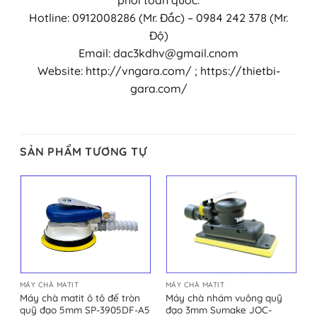
phối toàn quốc.
Hotline: 0912008286 (Mr. Đắc) – 0984 242 378 (Mr.
Độ)
Email: dac3kdhv@gmail.cnom
Website: http://vngara.com/ ; https://thietbi-
gara.com/
SẢN PHẨM TƯƠNG TỰ
MÁY CHÀ MATIT
MÁY CHÀ MATIT
Máy chà matit ô tô đế tròn
Máy chà nhám vuông quỹ
quỹ đạo 5mm SP-3905DF-A5
đạo 3mm Sumake JOC-