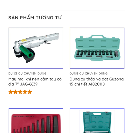
SẢN PHẨM TƯƠNG TỰ
DỤNG CỤ CHUYÊN DỤNG
DỤNG CỤ CHUYÊN DỤNG
Máy mài khí nén cầm tay cỡ
Dụng cụ tháo và đặt Guzong
đĩa 7″ JAG-6639
15 chi tiết AI020118
Được xếp
hạng
5.00
5 sao