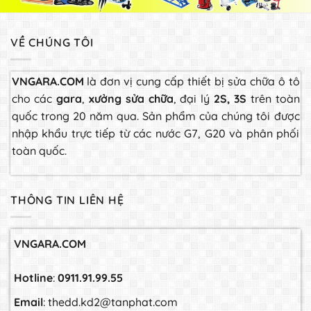
VỀ CHÚNG TÔI
VNGARA.COM
là đơn vị cung cấp thiết bị sửa chữa ô tô
cho các
gara
,
xưởng sửa chữa
, đại lý
2S, 3S
trên toàn
quốc trong 20 năm qua. Sản phẩm của chúng tôi được
nhập khẩu trực tiếp từ các nước G7, G20 và phân phối
toàn quốc.
THÔNG TIN LIÊN HỆ
VNGARA.COM
Hotline
:
0911.91.99.55
Email
: thedd.kd2@tanphat.com