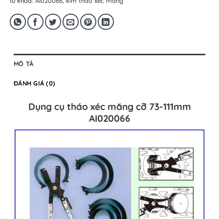
Từ khóa:
AI020066
,
kìm tháo xéc măng
MÔ TẢ
ĐÁNH GIÁ (0)
Dụng cụ tháo xéc măng cỡ 73-111mm
AI020066