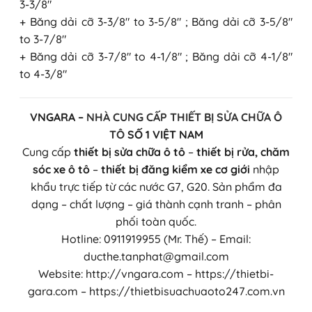
3-3/8″
+ Băng dải cỡ 3-3/8″ to 3-5/8″ ; Băng dải cỡ 3-5/8″
to 3-7/8″
+ Băng dải cỡ 3-7/8″ to 4-1/8″ ; Băng dải cỡ 4-1/8″
to 4-3/8″
VNGARA –
NHÀ CUNG CẤP THIẾT BỊ SỬA CHỮA Ô
TÔ
SỐ 1 VIỆT NAM
Cung cấp
thiết bị sửa chữa ô tô
–
thiết bị rửa, chăm
sóc xe ô tô
–
thiết bị đăng kiểm xe cơ giới
nhập
khẩu trực tiếp từ các nước G7, G20. Sản phẩm đa
dạng – chất lượng – giá thành cạnh tranh – phân
phối toàn quốc.
Hotline: 0911919955 (Mr. Thế) – Email:
ducthe.tanphat@gmail.com
Website: http://vngara.com – https://thietbi-
gara.com – https://thietbisuachuaoto247.com.vn