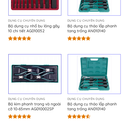
DỤNG CỤ CHUYÊN DỤNG
DỤNG CỤ CHUYÊN DỤNG
Bộ dụng cụ nhổ bu lông gãy
Bộ dụng cụ tháo lắp phanh
10 chi tiết AG010052
tang trống AN010140
Được xếp
Được xếp
hạng
5.00
hạng
5.00
5 sao
5 sao
DỤNG CỤ CHUYÊN DỤNG
DỤNG CỤ CHUYÊN DỤNG
Bộ kìm phanh trong và ngoài
Bộ dụng cụ tháo lắp phanh
cỡ 10-65mm AG010002SP
tang trống AN010140
Được xếp
Được xếp
hạng
5.00
hạng
4.50