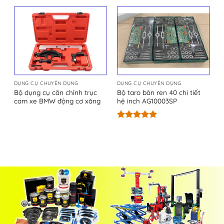
5 sao
5 sao
DỤNG CỤ CHUYÊN DỤNG
DỤNG CỤ CHUYÊN DỤNG
Bộ dụng cụ căn chỉnh trục
Bộ taro bàn ren 40 chi tiết
cam xe BMW động cơ xăng
hệ inch AG10003SP
Được xếp
hạng
5.00
5 sao