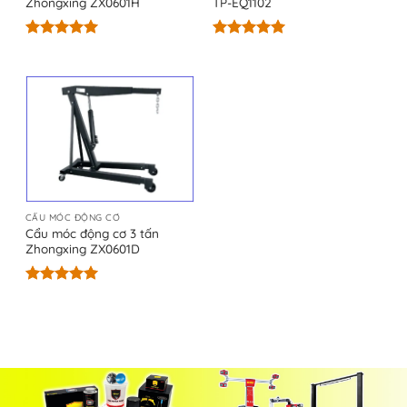
Zhongxing ZX0601H
TP-EQ1102
Được xếp
Được xếp
hạng
5.00
hạng
5.00
5 sao
5 sao
CẨU MÓC ĐỘNG CƠ
Cẩu móc động cơ 3 tấn
Zhongxing ZX0601D
Được xếp
hạng
5.00
5 sao