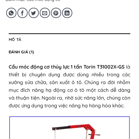
MÔ TẢ
ĐÁNH GIÁ (1)
Cẩu móc động cơ thủy lực 1 tấn Torin T31002X-GS
là
thiết bị chuyên dụng được dùng nhiều trong các
xưởng sửa chữa, sản xuất ô tô. Chúng ra đời nhằm
mục đích nâng hạ động cơ ô tô một cách dễ dàng
và thuận tiện. Ngoài ra, nhờ sức nâng lớn, chúng còn
được ứng dụng trong việc nâng hạ hàng hóa khác.