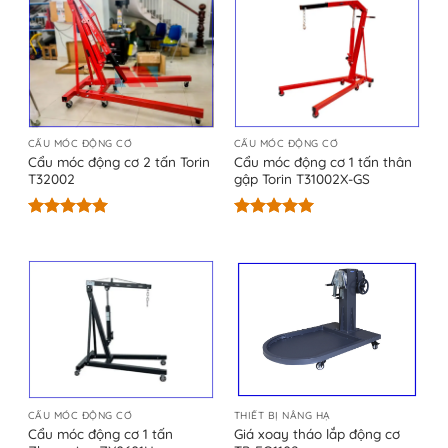
CẨU MÓC ĐỘNG CƠ
CẨU MÓC ĐỘNG CƠ
Cẩu móc động cơ 2 tấn Torin
Cẩu móc động cơ 1 tấn thân
T32002
gập Torin T31002X-GS
Được xếp
Được xếp
hạng
5.00
hạng
5.00
5 sao
5 sao
CẨU MÓC ĐỘNG CƠ
THIẾT BỊ NÂNG HẠ
Cẩu móc động cơ 1 tấn
Giá xoay tháo lắp động cơ