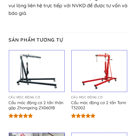
vui lòng liên hệ trực tiếp với NVKD để được tư vấn và
báo giá.
SẢN PHẨM TƯƠNG TỰ
CẨU MÓC ĐỘNG CƠ
CẨU MÓC ĐỘNG CƠ
Cẩu móc động cơ 2 tấn thân
Cẩu móc động cơ 2 tấn Torin
gập Zhongxing ZX0601B
T32002
Được xếp
Được xếp
hạng
5.00
hạng
5.00
5 sao
5 sao