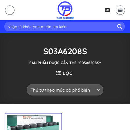
Skip
to
content
Tìm
kiếm:
S03A6208S
SẢN PHẨM ĐƯỢC GẮN THẺ “S03A6208S”
LỌC