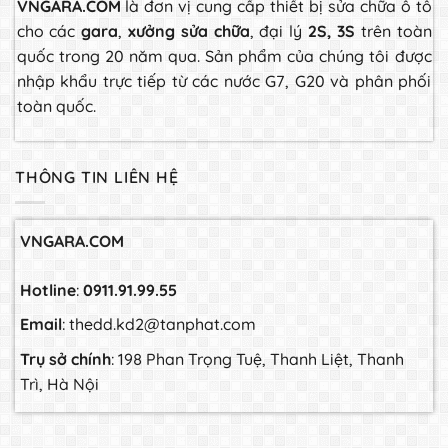
VNGARA.COM
là đơn vị cung cấp thiết bị sửa chữa ô tô
cho các
gara
,
xưởng sửa chữa
, đại lý
2S, 3S
trên toàn
quốc trong 20 năm qua. Sản phẩm của chúng tôi được
nhập khẩu trực tiếp từ các nước G7, G20 và phân phối
toàn quốc.
THÔNG TIN LIÊN HỆ
VNGARA.COM
Hotline
:
0911.91.99.55
Email
: thedd.kd2@tanphat.com
Trụ sở chính
: 198 Phan Trọng Tuệ, Thanh Liệt, Thanh
Trì, Hà Nội