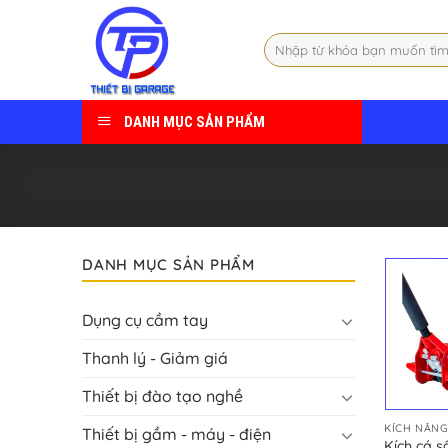
Skip
to
Tìm
content
kiếm:
DANH MỤC SẢN PHẨM
DANH MỤC SẢN PHẨM
Dụng cụ cầm tay
Thanh lý - Giảm giá
Thiết bị đào tạo nghề
KÍCH NÂNG
Thiết bị gầm - máy - điện
Kích cá s