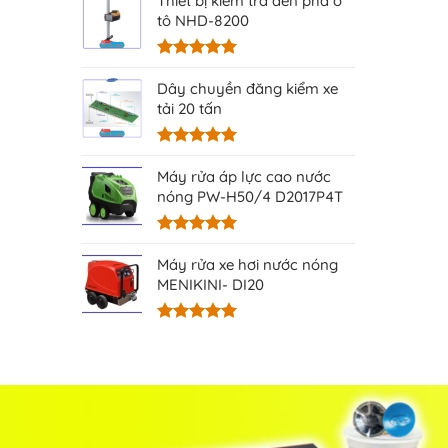
Thiết bị kiểm tra đèn pha ô
5 sao
tô NHD-8200
Được xếp
hạng
5.00
Dây chuyền đăng kiểm xe
5 sao
tải 20 tấn
Được xếp
hạng
5.00
Máy rửa áp lực cao nước
5 sao
nóng PW-H50/4 D2017P4T
Được xếp
hạng
5.00
Máy rửa xe hơi nước nóng
5 sao
MENIKINI- DI20
Được xếp
hạng
5.00
5 sao