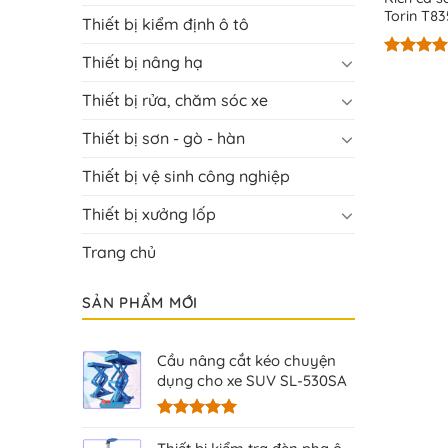
Torin T8
Thiết bị kiểm định ô tô
Thiết bị nâng hạ
Được xế
hạng
5.0
Thiết bị rửa, chăm sóc xe
5 sao
Thiết bị sơn - gò - hàn
Thiết bị vệ sinh công nghiệp
Thiết bị xưởng lốp
Trang chủ
SẢN PHẨM MỚI
Cầu nâng cắt kéo chuyện
dụng cho xe SUV SL-530SA
Được xếp
hạng
5.00