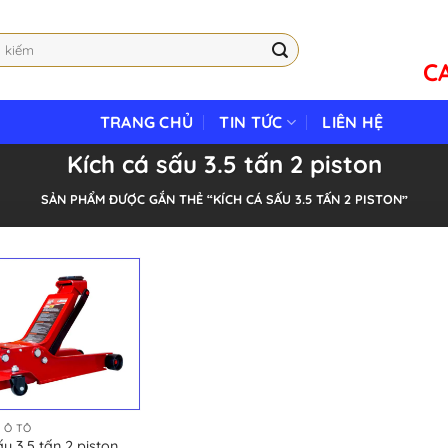
C
TRANG CHỦ
TIN TỨC
LIÊN HỆ
Kích cá sấu 3.5 tấn 2 piston
SẢN PHẨM ĐƯỢC GẮN THẺ “KÍCH CÁ SẤU 3.5 TẤN 2 PISTON”
 Ô TÔ
ấu 3.5 tấn 2 piston